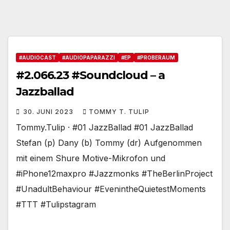
#AUDIOCAST
#AUDIOPAPARAZZI
#EP
#PROBERAUM
#2.066.23 #Soundcloud – a
Jazzballad
30. JUNI 2023
TOMMY T. TULIP
Tommy.Tulip · #01 JazzBallad #01 JazzBallad
Stefan (p) Dany (b) Tommy (dr) Aufgenommen
mit einem Shure Motive-Mikrofon und
#iPhone12maxpro #Jazzmonks #TheBerlinProject
#UnadultBehaviour #EvenintheQuietestMoments
#TTT #Tulipstagram