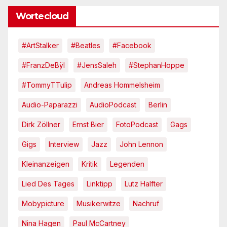
Wortecloud
#ArtStalker
#Beatles
#Facebook
#FranzDeBÿl
#JensSaleh
#StephanHoppe
#TommyTTulip
Andreas Hommelsheim
Audio-Paparazzi
AudioPodcast
Berlin
Dirk Zöllner
Ernst Bier
FotoPodcast
Gags
Gigs
Interview
Jazz
John Lennon
Kleinanzeigen
Kritik
Legenden
Lied Des Tages
Linktipp
Lutz Halfter
Mobypicture
Musikerwitze
Nachruf
Nina Hagen
Paul McCartney