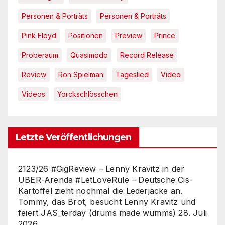
Personen & Porträts
Personen & Porträts
Pink Floyd
Positionen
Preview
Prince
Proberaum
Quasimodo
Record Release
Review
Ron Spielman
Tageslied
Video
Videos
Yorckschlösschen
Letzte Veröffentlichungen
2123/26 #GigReview – Lenny Kravitz in der
UBER-Arenda #LetLoveRule – Deutsche Cis-
Kartoffel zieht nochmal die Lederjacke an.
Tommy, das Brot, besucht Lenny Kravitz und
feiert JAS_terday (drums made wumms)
28. Juli
2026