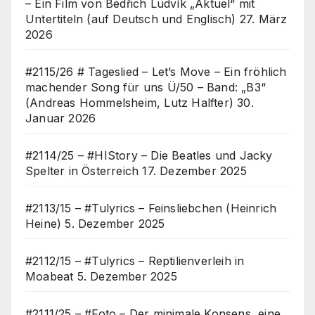
– Ein Film von Bedřich Ludvík „Aktuel“ mit
Untertiteln (auf Deutsch und Englisch)
27. März
2026
#2115/26 # Tageslied – Let’s Move – Ein fröhlich
machender Song für uns Ü/50 – Band: „B3“
(Andreas Hommelsheim, Lutz Halfter)
30.
Januar 2026
#2114/25 – #HIStory – Die Beatles und Jacky
Spelter in Österreich
17. Dezember 2025
#2113/15 – #Tulyrics – Feinsliebchen (Heinrich
Heine)
5. Dezember 2025
#2112/15 – #Tulyrics – Reptilienverleih in
Moabeat
5. Dezember 2025
#2111/25 – #Foto – Der minimale Konsens, eine