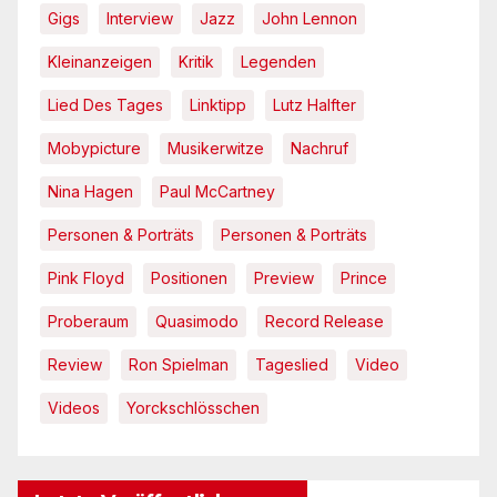
Gigs
Interview
Jazz
John Lennon
Kleinanzeigen
Kritik
Legenden
Lied Des Tages
Linktipp
Lutz Halfter
Mobypicture
Musikerwitze
Nachruf
Nina Hagen
Paul McCartney
Personen & Porträts
Personen & Porträts
Pink Floyd
Positionen
Preview
Prince
Proberaum
Quasimodo
Record Release
Review
Ron Spielman
Tageslied
Video
Videos
Yorckschlösschen