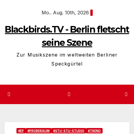
Zum
Mo.. Aug. 10th, 2026
Inhalt
springen
Blackbirds.TV - Berlin fletscht
seine Szene
Zur Musikszene im weltweiten Berliner
Speckgürtel
#EP
#PROBERAUM
#STU-STU-STUDIO
#TREND