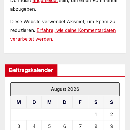
Du musst
angemeldet
sein, um einen Kommentar
abzugeben.
Diese Website verwendet Akismet, um Spam zu
reduzieren.
Erfahre, wie deine Kommentardaten
verarbeitet werden.
Beitragskalender
August 2026
M
D
M
D
F
S
S
1
2
3
4
5
6
7
8
9