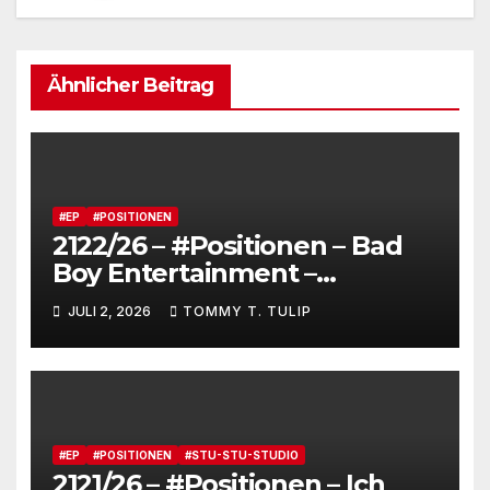
Ähnlicher Beitrag
#EP
#POSITIONEN
2122/26 – #Positionen – Bad
Boy Entertainment –
Fensterstürze, ungeheurer
JULI 2, 2026
TOMMY T. TULIP
Reichtum,
dienstverpflichtete
Claqueure und soziale
Romantiker
#EP
#POSITIONEN
#STU-STU-STUDIO
2121/26 – #Positionen – Ich