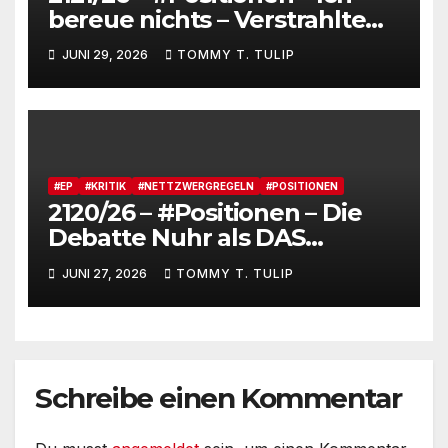
bereue nichts – Verstrahlte
Menschen, verstrahlte
JUNI 29, 2026
TOMMY T. TULIP
Kommentare, verstrahltes
Gesamterlebnis auf Social
media
#EP
#KRITIK
#NETTZWERGREGELN
#POSITIONEN
2120/26 – #Positionen – Die
Debatte Nuhr als DAS
Shitbürgerthema des
JUNI 27, 2026
TOMMY T. TULIP
Internets – 36° Grad, es wird
noch heißer #Tageslied
Schreibe einen Kommentar