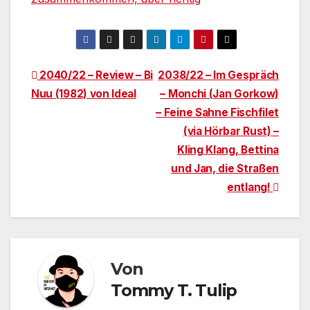
Beitragsnavigation
2040/22 – Review – Bi
2038/22 – Im Gespräch
Nuu (1982) von Ideal
– Monchi (Jan Gorkow)
– Feine Sahne Fischfilet
(via Hörbar Rust) –
Kling Klang, Bettina
und Jan, die Straßen
entlang!
Von
Tommy T. Tulip