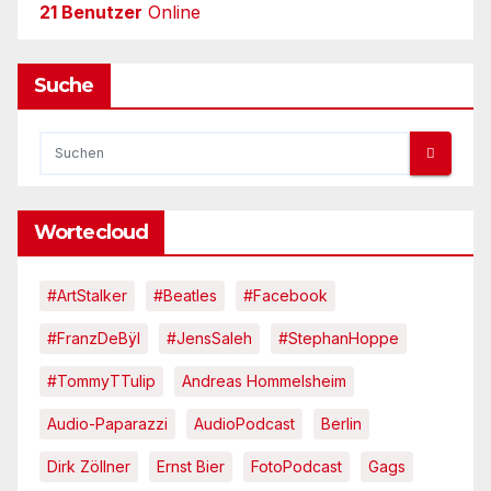
21 Benutzer
Online
Suche
Wortecloud
#ArtStalker
#Beatles
#Facebook
#FranzDeBÿl
#JensSaleh
#StephanHoppe
#TommyTTulip
Andreas Hommelsheim
Audio-Paparazzi
AudioPodcast
Berlin
Dirk Zöllner
Ernst Bier
FotoPodcast
Gags