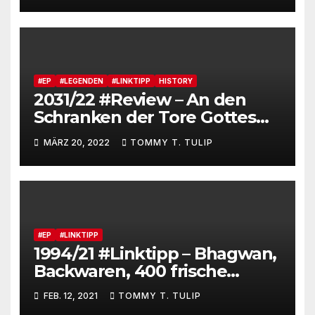
Alice Schwarzers „80“
#EP
#LEGENDEN
#LINKTIPP
HISTORY
2031/22 #Review – An den
Schranken der Tore Gottes
lebt das Ehepaar Honecker
MÄRZ 20, 2022
TOMMY T. TULIP
bei Pastor Uwe Holmer in
Lobetal
#HoneckerundderPastor
#ZDFmediathek
#EP
#LINKTIPP
1994/21 #Linktipp – Bhagwan,
Backwaren, 400 frische
Brötchen jeden Tag und was
FEB. 12, 2021
TOMMY T. TULIP
von Osho übrig blieb – Die