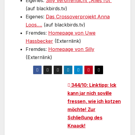
Eigenes:
Silly veröffentlicht „Alles rot“
(auf blackbirds.tv)
Eigenes:
Das Crossoverprojekt Anna
Loos….
(auf blackbirds.tv)
Fremdes:
Homepage von Uwe
Hassbecker
(Externlink)
Fremdes:
Homepage von Silly
(Externlink)
Beitragsnavigation
344/10: Linktipp: Ick
kann jar nich soville
fressen, wie ich kotzen
möchte! Zur
Schließung des
Knaack!