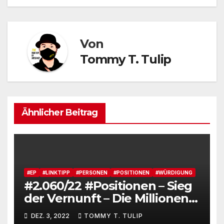
Von
Tommy T. Tulip
Ähnlicher Beitrag
#EP
#LINKTIPP
#PERSONEN
#POSITIONEN
#WÜRDIGUNG
#2.060/22 #Positionen – Sieg
der Vernunft – Die Millionen
einer Verlagsgründung,
DEZ. 3, 2022
TOMMY T. TULIP
Milliardäre, Augstein und