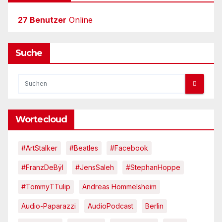
27 Benutzer
Online
Suche
Wortecloud
#ArtStalker
#Beatles
#Facebook
#FranzDeBÿl
#JensSaleh
#StephanHoppe
#TommyTTulip
Andreas Hommelsheim
Audio-Paparazzi
AudioPodcast
Berlin