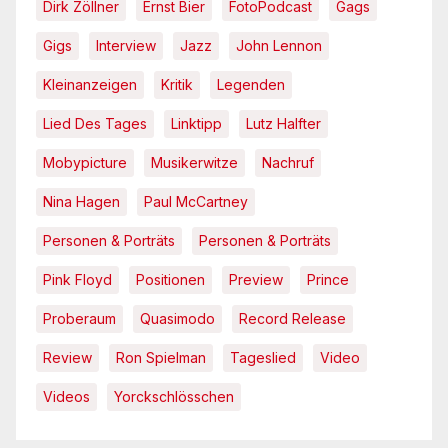
Dirk Zöllner
Ernst Bier
FotoPodcast
Gags
Gigs
Interview
Jazz
John Lennon
Kleinanzeigen
Kritik
Legenden
Lied Des Tages
Linktipp
Lutz Halfter
Mobypicture
Musikerwitze
Nachruf
Nina Hagen
Paul McCartney
Personen & Porträts
Personen & Porträts
Pink Floyd
Positionen
Preview
Prince
Proberaum
Quasimodo
Record Release
Review
Ron Spielman
Tageslied
Video
Videos
Yorckschlösschen