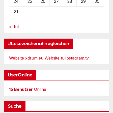
24
25
26
27
28
29
30
31
« Juli
#Lesezeichenohnegleichen
Website xdrum.eu
Website tulipstagram.tv
UserOnline
15 Benutzer
Online
Suche