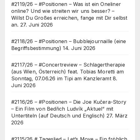
#2119/26 – #Positionen – Was ist ein Oneliner
online? Und wie streiten wir uns besser? –
Willst Du Großes erreichen, fange mit Dir selbst
an.
27. Juni 2026
#2118/26 – #Positionen – Bubblejournaille (eine
Begriffsbestimmung)
14. Juni 2026
#2117/26 – #Concertreview – Schlagertherapie
(aus Wien, Österreich) feat. Tobias Moretti am
Sonntag, 07.06.26 im Tipi am Kanzleramt
8.
Juni 2026
#2116/26 – #Positionen – Die Joe Kučera-Story
– Ein Film von Bedřich Ludvík „Aktuel“ mit
Untertiteln (auf Deutsch und Englisch)
27. März
2026
#2115/26 # Tageslied – Let’s Move – Ein fröhlich