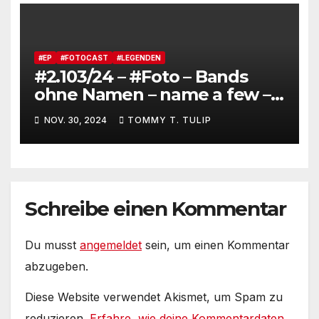
#EP
#FOTOCAST
#LEGENDEN
#2.103/24 – #Foto – Bands
ohne Namen – name a few –
Um nur einige Strategien zu
NOV. 30, 2024
TOMMY T. TULIP
nennen, vor vollen Häusern
zu spielen #LieddesTages
Schreibe einen Kommentar
Du musst
angemeldet
sein, um einen Kommentar
abzugeben.
Diese Website verwendet Akismet, um Spam zu
reduzieren.
Erfahre, wie deine Kommentardaten