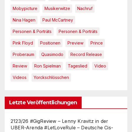
Mobypicture
Musikerwitze
Nachruf
Nina Hagen
Paul McCartney
Personen & Porträts
Personen & Porträts
Pink Floyd
Positionen
Preview
Prince
Proberaum
Quasimodo
Record Release
Review
Ron Spielman
Tageslied
Video
Videos
Yorckschlösschen
Letzte Veröffentlichungen
2123/26 #GigReview – Lenny Kravitz in der
UBER-Arenda #LetLoveRule – Deutsche Cis-