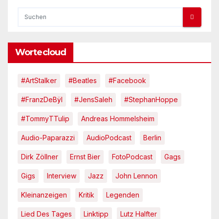
Wortecloud
#ArtStalker
#Beatles
#Facebook
#FranzDeBÿl
#JensSaleh
#StephanHoppe
#TommyTTulip
Andreas Hommelsheim
Audio-Paparazzi
AudioPodcast
Berlin
Dirk Zöllner
Ernst Bier
FotoPodcast
Gags
Gigs
Interview
Jazz
John Lennon
Kleinanzeigen
Kritik
Legenden
Lied Des Tages
Linktipp
Lutz Halfter