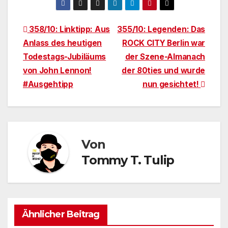
Beitragsnavigation
358/10: Linktipp: Aus
355/10: Legenden: Das
Anlass des heutigen
ROCK CITY Berlin war
Todestags-Jubiläums
der Szene-Almanach
von John Lennon!
der 80ties und wurde
#Ausgehtipp
nun gesichtet!
Von
Tommy T. Tulip
Ähnlicher Beitrag