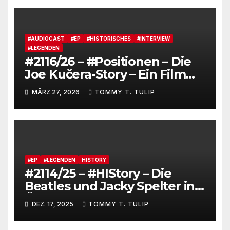
#AUDIOCAST
#EP
#HISTORISCHES
#INTERVIEW
#LEGENDEN
#2116/26 – #Positionen – Die
Joe Kučera-Story – Ein Film
von Bedřich Ludvík „Aktuel“
MÄRZ 27, 2026
TOMMY T. TULIP
mit Untertiteln (auf Deutsch
und Englisch)
#EP
#LEGENDEN
HISTORY
#2114/25 – #HIStory – Die
Beatles und Jacky Spelter in
Österreich
DEZ. 17, 2025
TOMMY T. TULIP