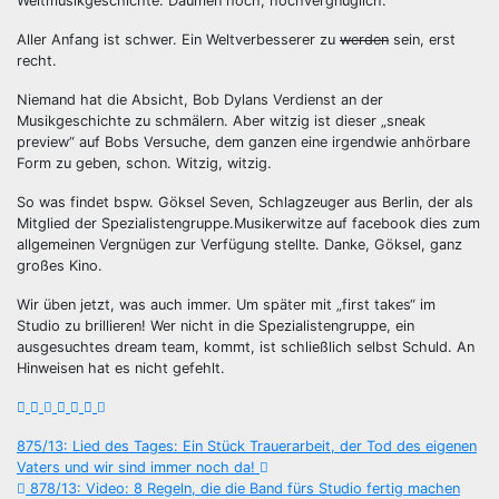
Weltmusikgeschichte. Daumen hoch, hochvergnüglich.
Aller Anfang ist schwer. Ein Weltverbesserer zu
werden
sein, erst
recht.
Niemand hat die Absicht, Bob Dylans Verdienst an der
Musikgeschichte zu schmälern. Aber witzig ist dieser „sneak
preview“ auf Bobs Versuche, dem ganzen eine irgendwie anhörbare
Form zu geben, schon. Witzig, witzig.
So was findet bspw. Göksel Seven, Schlagzeuger aus Berlin, der als
Mitglied der Spezialistengruppe.Musikerwitze auf facebook dies zum
allgemeinen Vergnügen zur Verfügung stellte. Danke, Göksel, ganz
großes Kino.
Wir üben jetzt, was auch immer. Um später mit „first takes“ im
Studio zu brillieren! Wer nicht in die Spezialistengruppe, ein
ausgesuchtes dream team, kommt, ist schließlich selbst Schuld. An
Hinweisen hat es nicht gefehlt.
Beitragsnavigation
875/13: Lied des Tages: Ein Stück Trauerarbeit, der Tod des eigenen
Vaters und wir sind immer noch da!
878/13: Video: 8 Regeln, die die Band fürs Studio fertig machen