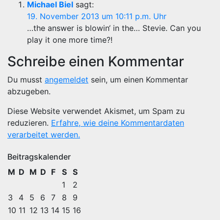
Michael Biel
sagt:
19. November 2013 um 10:11 p.m. Uhr
…the answer is blowin‘ in the… Stevie. Can you
play it one more time?!
Schreibe einen Kommentar
Du musst
angemeldet
sein, um einen Kommentar
abzugeben.
Diese Website verwendet Akismet, um Spam zu
reduzieren.
Erfahre, wie deine Kommentardaten
verarbeitet werden.
Beitragskalender
M
D
M
D
F
S
S
1
2
3
4
5
6
7
8
9
10
11
12
13
14
15
16