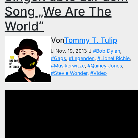
Song „We Are The
World“
Von
Tommy T. Tulip
Nov. 19, 2013
#Bob Dylan
,
#Gags
,
#Legenden
,
#Lionel Richie
,
#Musikerwitze
,
#Quincy Jones
,
#Stevie Wonder
,
#Video