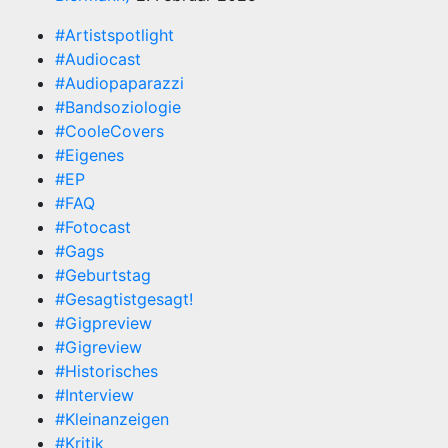
#Artistspotlight
#Audiocast
#Audiopaparazzi
#Bandsoziologie
#CooleCovers
#Eigenes
#EP
#FAQ
#Fotocast
#Gags
#Geburtstag
#Gesagtistgesagt!
#Gigpreview
#Gigreview
#Historisches
#Interview
#Kleinanzeigen
#Kritik