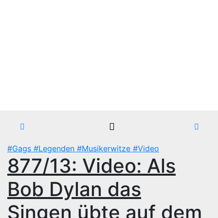
Zum
Do.. Aug. 6th, 2026
Inhalt
Blackbirds.TV - Berlin
springen
fletscht seine Szene
Zur Musikszene im weltweiten Berliner Speckgürtel
#Gags
#Legenden
#Musikerwitze
#Video
877/13: Video: Als
Bob Dylan das
Singen übte auf dem