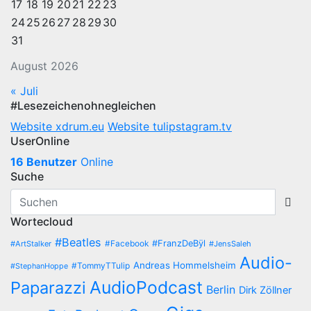
17
18
19
20
21
22
23
24
25
26
27
28
29
30
31
August 2026
« Juli
#Lesezeichenohnegleichen
Website xdrum.eu
Website tulipstagram.tv
UserOnline
16 Benutzer
Online
Suche
Wortecloud
#Beatles
#Facebook
#FranzDeBÿl
#ArtStalker
#JensSaleh
Audio-
Andreas Hommelsheim
#TommyTTulip
#StephanHoppe
AudioPodcast
Paparazzi
Berlin
Dirk Zöllner