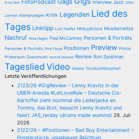
Gigs
Gags
FotoPodcast
Jazz
Interview
John
Ernst Bier
Lied des
Legenden
Kritik
Lennon
Kleinanzeigen
Tages
Linktipp
Musikerwitze
Mobypicture
Lutz Halfter
Nachruf
Personen & Porträts
Paul McCartney
Nina Hagen
Preview
Positionen
Prince
Personen & Porträts
Pink Floyd
Review
Ron Spielman
Proberaum
Quasimodo
record release
Tageslied
Video
Yorckschlösschen
Videos
Letzte Veröffentlichungen
2123/26 #GigReview – Lenny Kravitz in der
UBER-Arenda #LetLoveRule – Deutsche Cis-
Kartoffel zieht nochmal die Lederjacke an.
Tommy, das Brot, besucht Lenny Kravitz und
feiert JAS_terday (drums made wumms)
28. Juli
2026
2122/26 – #Positionen – Bad Boy Entertainment –
Fensterstürze, ungeheurer Reichtum,