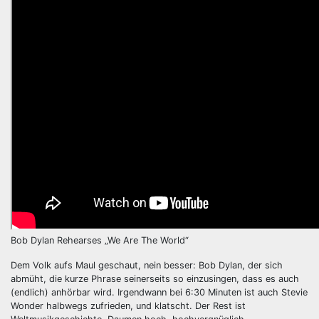
Bob Dylan Rehearses „We Are The World“
Dem Volk aufs Maul geschaut, nein besser: Bob Dylan, der sich
abmüht, die kurze Phrase seinerseits so einzusingen, dass es auch
(endlich) anhörbar wird. Irgendwann bei 6:30 Minuten ist auch Stevie
Wonder halbwegs zufrieden, und klatscht. Der Rest ist