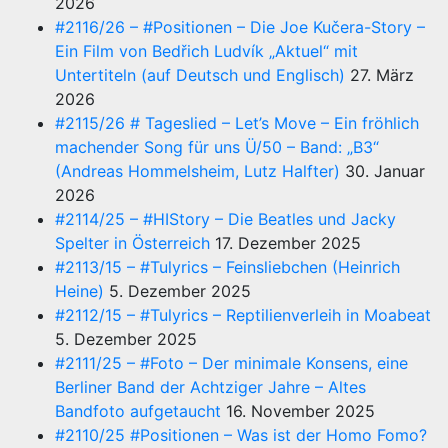
2026
#2116/26 – #Positionen – Die Joe Kučera-Story –
Ein Film von Bedřich Ludvík „Aktuel“ mit
Untertiteln (auf Deutsch und Englisch)
27. März
2026
#2115/26 # Tageslied – Let’s Move – Ein fröhlich
machender Song für uns Ü/50 – Band: „B3“
(Andreas Hommelsheim, Lutz Halfter)
30. Januar
2026
#2114/25 – #HIStory – Die Beatles und Jacky
Spelter in Österreich
17. Dezember 2025
#2113/15 – #Tulyrics – Feinsliebchen (Heinrich
Heine)
5. Dezember 2025
#2112/15 – #Tulyrics – Reptilienverleih in Moabeat
5. Dezember 2025
#2111/25 – #Foto – Der minimale Konsens, eine
Berliner Band der Achtziger Jahre – Altes
Bandfoto aufgetaucht
16. November 2025
#2110/25 #Positionen – Was ist der Homo Fomo?