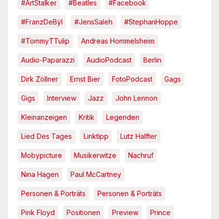
#ArtStalker
#Beatles
#Facebook
#FranzDeBÿl
#JensSaleh
#StephanHoppe
#TommyTTulip
Andreas Hommelsheim
Audio-Paparazzi
AudioPodcast
Berlin
Dirk Zöllner
Ernst Bier
FotoPodcast
Gags
Gigs
Interview
Jazz
John Lennon
Kleinanzeigen
Kritik
Legenden
Lied Des Tages
Linktipp
Lutz Halfter
Mobypicture
Musikerwitze
Nachruf
Nina Hagen
Paul McCartney
Personen & Porträts
Personen & Porträts
Pink Floyd
Positionen
Preview
Prince