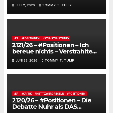
Fensterstürze, ungeheurer
JULI 2, 2026
TOMMY T. TULIP
Reichtum,
dienstverpflichtete
Claqueure und soziale
Romantiker
#EP
#POSITIONEN
#STU-STU-STUDIO
2121/26 – #Positionen – Ich
bereue nichts – Verstrahlte
Menschen, verstrahlte
JUNI 29, 2026
TOMMY T. TULIP
Kommentare, verstrahltes
Gesamterlebnis auf Social
media
#EP
#KRITIK
#NETTZWERGREGELN
#POSITIONEN
2120/26 – #Positionen – Die
Debatte Nuhr als DAS
Shitbürgerthema des