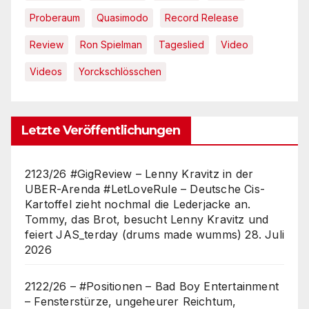
Proberaum
Quasimodo
Record Release
Review
Ron Spielman
Tageslied
Video
Videos
Yorckschlösschen
Letzte Veröffentlichungen
2123/26 #GigReview – Lenny Kravitz in der
UBER-Arenda #LetLoveRule – Deutsche Cis-
Kartoffel zieht nochmal die Lederjacke an.
Tommy, das Brot, besucht Lenny Kravitz und
feiert JAS_terday (drums made wumms)
28. Juli
2026
2122/26 – #Positionen – Bad Boy Entertainment
– Fensterstürze, ungeheurer Reichtum,