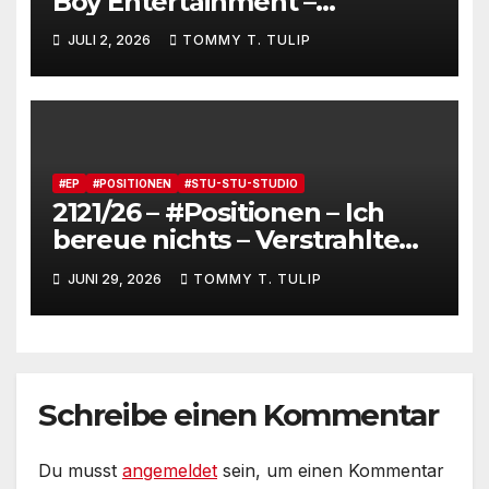
Boy Entertainment –
Fensterstürze, ungeheurer
JULI 2, 2026
TOMMY T. TULIP
Reichtum,
dienstverpflichtete
Claqueure und soziale
Romantiker
#EP
#POSITIONEN
#STU-STU-STUDIO
2121/26 – #Positionen – Ich
bereue nichts – Verstrahlte
Menschen, verstrahlte
JUNI 29, 2026
TOMMY T. TULIP
Kommentare, verstrahltes
Gesamterlebnis auf Social
media
Schreibe einen Kommentar
Du musst
angemeldet
sein, um einen Kommentar