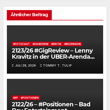
Ähnlicher Beitrag
#FOTOCAST
#GIGREVIEW
#KRITIK
#REZENSION
2123/26 #GigReview – Lenny
Kravitz in der UBER-Arenda
#LetLoveRule – Deutsche Cis-
JULI 28, 2026
TOMMY T. TULIP
Kartoffel zieht nochmal die
Lederjacke an. Tommy, das
Brot, besucht Lenny Kravitz
und feiert JAS_terday (drums
made wumms)
#EP
#POSITIONEN
2122/26 – #Positionen – Bad