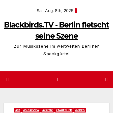
Zum
Sa.. Aug. 8th, 2026
Inhalt
springen
Blackbirds.TV - Berlin fletscht
seine Szene
Zur Musikszene im weltweiten Berliner
Speckgürtel
#EP
#GIGREVIEW
#KRITIK
#TAGESLIED
#VIDEO