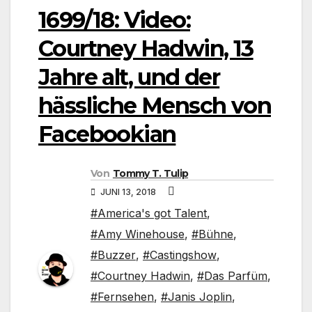
1699/18: Video:
Courtney Hadwin, 13
Jahre alt, und der
hässliche Mensch von
Facebookian
Von
Tommy T. Tulip
JUNI 13, 2018
#America's got Talent
,
#Amy Winehouse
,
#Bühne
,
#Buzzer
,
#Castingshow
,
#Courtney Hadwin
,
#Das Parfüm
,
#Fernsehen
,
#Janis Joplin
,