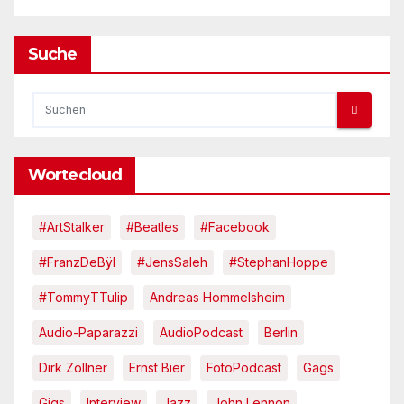
Suche
Wortecloud
#ArtStalker
#Beatles
#Facebook
#FranzDeBÿl
#JensSaleh
#StephanHoppe
#TommyTTulip
Andreas Hommelsheim
Audio-Paparazzi
AudioPodcast
Berlin
Dirk Zöllner
Ernst Bier
FotoPodcast
Gags
Gigs
Interview
Jazz
John Lennon