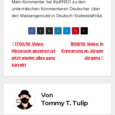
Mein Kommentar bei #zdfNEO zu den
unterirdischen Kommentaren Deutscher über
den Massengenozid in Deutsch-Südwestafrika
Beitragsnavigation
1700/18: Video:
1698/18: Video: In
Historisch gesehen ist
Erinnerung an Jürgen
jetzt wieder alles ganz
Jürgens
korrekt
Von
Tommy T. Tulip