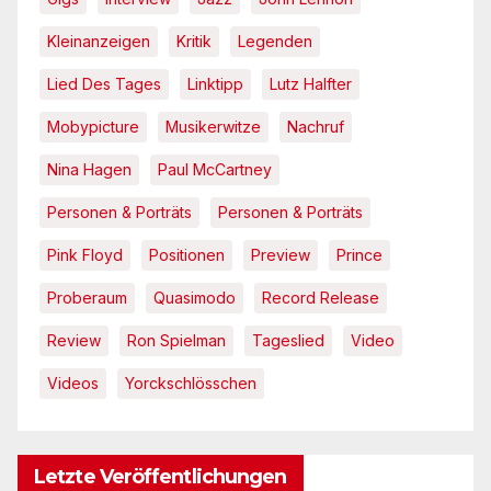
Kleinanzeigen
Kritik
Legenden
Lied Des Tages
Linktipp
Lutz Halfter
Mobypicture
Musikerwitze
Nachruf
Nina Hagen
Paul McCartney
Personen & Porträts
Personen & Porträts
Pink Floyd
Positionen
Preview
Prince
Proberaum
Quasimodo
Record Release
Review
Ron Spielman
Tageslied
Video
Videos
Yorckschlösschen
Letzte Veröffentlichungen