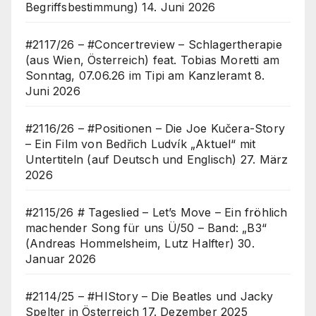
Begriffsbestimmung)
14. Juni 2026
#2117/26 – #Concertreview – Schlagertherapie
(aus Wien, Österreich) feat. Tobias Moretti am
Sonntag, 07.06.26 im Tipi am Kanzleramt
8.
Juni 2026
#2116/26 – #Positionen – Die Joe Kučera-Story
– Ein Film von Bedřich Ludvík „Aktuel“ mit
Untertiteln (auf Deutsch und Englisch)
27. März
2026
#2115/26 # Tageslied – Let’s Move – Ein fröhlich
machender Song für uns Ü/50 – Band: „B3“
(Andreas Hommelsheim, Lutz Halfter)
30.
Januar 2026
#2114/25 – #HIStory – Die Beatles und Jacky
Spelter in Österreich
17. Dezember 2025