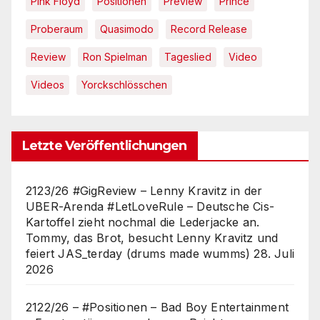
Pink Floyd
Positionen
Preview
Prince
Proberaum
Quasimodo
Record Release
Review
Ron Spielman
Tageslied
Video
Videos
Yorckschlösschen
Letzte Veröffentlichungen
2123/26 #GigReview – Lenny Kravitz in der
UBER-Arenda #LetLoveRule – Deutsche Cis-
Kartoffel zieht nochmal die Lederjacke an.
Tommy, das Brot, besucht Lenny Kravitz und
feiert JAS_terday (drums made wumms)
28. Juli
2026
2122/26 – #Positionen – Bad Boy Entertainment