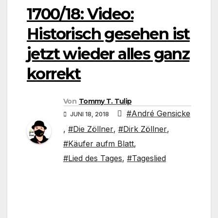
1700/18: Video:
Historisch gesehen ist
jetzt wieder alles ganz
korrekt
Von
Tommy T. Tulip
#André Gensicke
JUNI 18, 2018
,
#Die Zöllner
,
#Dirk Zöllner
,
#Käufer aufm Blatt
,
#Lied des Tages
,
#Tageslied