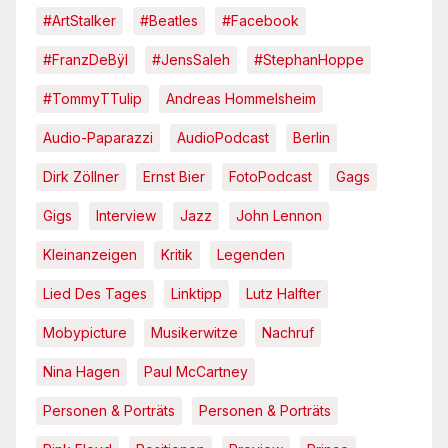
#ArtStalker
#Beatles
#Facebook
#FranzDeBÿl
#JensSaleh
#StephanHoppe
#TommyTTulip
Andreas Hommelsheim
Audio-Paparazzi
AudioPodcast
Berlin
Dirk Zöllner
Ernst Bier
FotoPodcast
Gags
Gigs
Interview
Jazz
John Lennon
Kleinanzeigen
Kritik
Legenden
Lied Des Tages
Linktipp
Lutz Halfter
Mobypicture
Musikerwitze
Nachruf
Nina Hagen
Paul McCartney
Personen & Porträts
Personen & Porträts