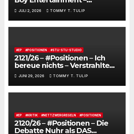
Fensterstürze, ungeheurer
JULI 2, 2026
TOMMY T. TULIP
Reichtum,
dienstverpflichtete
Claqueure und soziale
Romantiker
#EP
#POSITIONEN
#STU-STU-STUDIO
2121/26 – #Positionen – Ich
bereue nichts – Verstrahlte
Menschen, verstrahlte
JUNI 29, 2026
TOMMY T. TULIP
Kommentare, verstrahltes
Gesamterlebnis auf Social
media
#EP
#KRITIK
#NETTZWERGREGELN
#POSITIONEN
2120/26 – #Positionen – Die
Debatte Nuhr als DAS