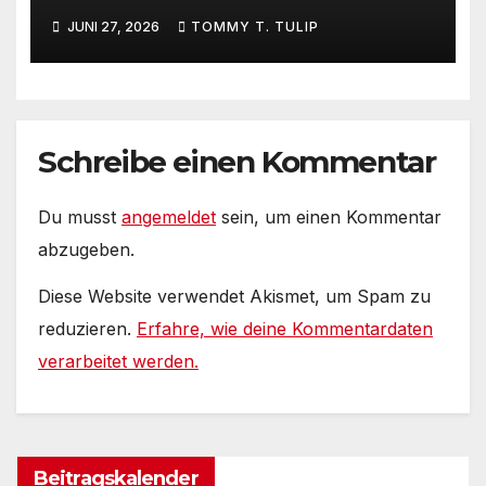
Shitbürgerthema des
JUNI 27, 2026
TOMMY T. TULIP
Internets – 36° Grad, es wird
noch heißer #Tageslied
Schreibe einen Kommentar
Du musst
angemeldet
sein, um einen Kommentar
abzugeben.
Diese Website verwendet Akismet, um Spam zu
reduzieren.
Erfahre, wie deine Kommentardaten
verarbeitet werden.
Beitragskalender