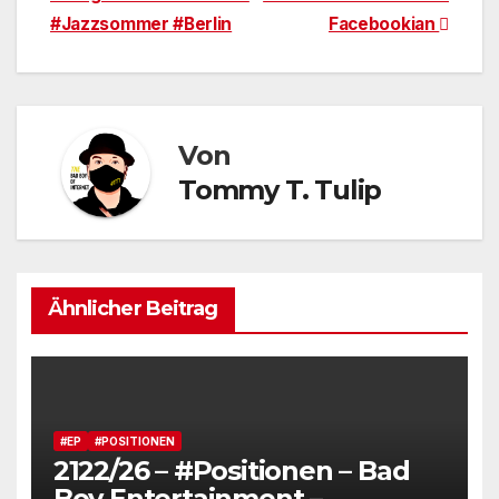
#Jazzsommer #Berlin
Facebookian
Von
Tommy T. Tulip
Ähnlicher Beitrag
#EP
#POSITIONEN
2122/26 – #Positionen – Bad
Boy Entertainment –