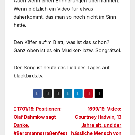
Auch wenn einen Erinnerungen übermannen.
Wenn plötzlich ein Video für etwas
daherkommt, das man so noch nicht im Sinn
hatte.
Den Käfer auf’m Blatt, was ist das schon?
Ganz oben ist es ein Musiker- bzw. Songrätsel.
Der Song ist heute das Lied des Tages auf
blackbirds.tv.
Beitragsnavigation
1701/18: Positionen:
1699/18: Video:
Olaf Dähmlow sagt
Courtney Hadwin, 13
Danke.
Jahre alt, und der
#Bergmannstraßenfest
hässliche Mensch von