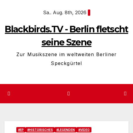
Zum
Sa.. Aug. 8th, 2026
Inhalt
springen
Blackbirds.TV - Berlin fletscht
seine Szene
Zur Musikszene im weltweiten Berliner
Speckgürtel
#EP
#HISTORISCHES
#LEGENDEN
#VIDEO