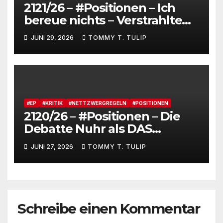
2121/26 – #Positionen – Ich
bereue nichts – Verstrahlte
Menschen, verstrahlte
JUNI 29, 2026
TOMMY T. TULIP
Kommentare, verstrahltes
Gesamterlebnis auf Social
media
#EP
#KRITIK
#NETTZWERGREGELN
#POSITIONEN
2120/26 – #Positionen – Die
Debatte Nuhr als DAS
Shitbürgerthema des
JUNI 27, 2026
TOMMY T. TULIP
Internets – 36° Grad, es wird
noch heißer #Tageslied
Schreibe einen Kommentar