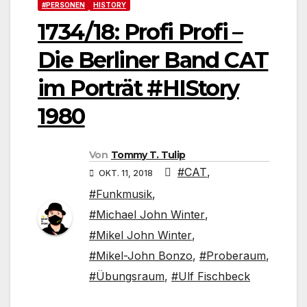
#PERSONEN
HISTORY
1734/18: Profi Profi –
Die Berliner Band CAT
im Porträt #HIStory
1980
Von
Tommy T. Tulip
#CAT
,
OKT. 11, 2018
#Funkmusik
,
#Michael John Winter
,
#Mikel John Winter
,
#Mikel-John Bonzo
,
#Proberaum
,
#Übungsraum
,
#Ulf Fischbeck