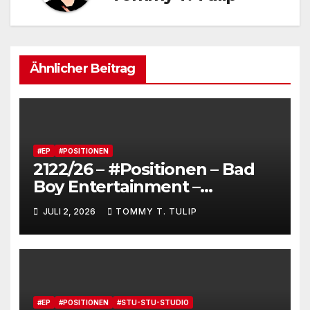
Ähnlicher Beitrag
#EP
#POSITIONEN
2122/26 – #Positionen – Bad
Boy Entertainment –
Fensterstürze, ungeheurer
JULI 2, 2026
TOMMY T. TULIP
Reichtum,
dienstverpflichtete
Claqueure und soziale
Romantiker
#EP
#POSITIONEN
#STU-STU-STUDIO