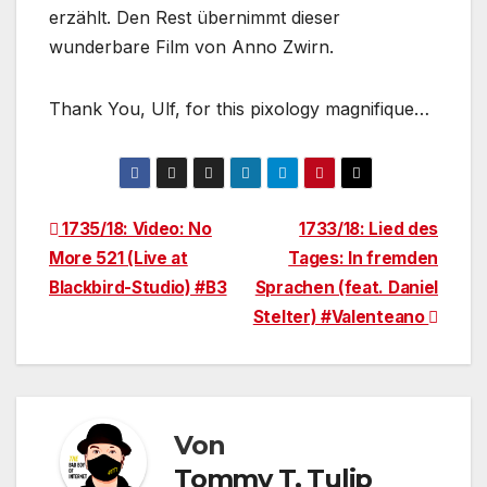
erzählt. Den Rest übernimmt dieser
wunderbare Film von Anno Zwirn.
Thank You, Ulf, for this pixology magnifique…
Beitragsnavigation
1735/18: Video: No
1733/18: Lied des
More 521 (Live at
Tages: In fremden
Blackbird-Studio) #B3
Sprachen (feat. Daniel
Stelter) #Valenteano
Von
Tommy T. Tulip