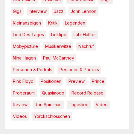
Gigs
Interview
Jazz
John Lennon
Kleinanzeigen
Kritik
Legenden
Lied Des Tages
Linktipp
Lutz Halfter
Mobypicture
Musikerwitze
Nachruf
Nina Hagen
Paul McCartney
Personen & Porträts
Personen & Porträts
Pink Floyd
Positionen
Preview
Prince
Proberaum
Quasimodo
Record Release
Review
Ron Spielman
Tageslied
Video
Videos
Yorckschlösschen