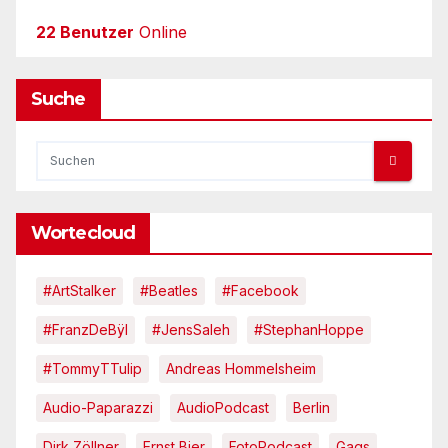
22 Benutzer
Online
Suche
Wortecloud
#ArtStalker
#Beatles
#Facebook
#FranzDeBÿl
#JensSaleh
#StephanHoppe
#TommyTTulip
Andreas Hommelsheim
Audio-Paparazzi
AudioPodcast
Berlin
Dirk Zöllner
Ernst Bier
FotoPodcast
Gags