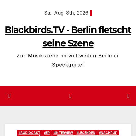
Zum
Sa.. Aug. 8th, 2026
Inhalt
springen
Blackbirds.TV - Berlin fletscht
seine Szene
Zur Musikszene im weltweiten Berliner
Speckgürtel
#AUDIOCAST
#EP
#INTERVIEW
#LEGENDEN
#NACHRUF