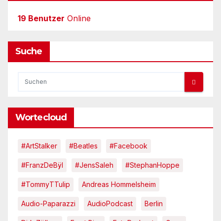
19 Benutzer
Online
Suche
Wortecloud
#ArtStalker
#Beatles
#Facebook
#FranzDeBÿl
#JensSaleh
#StephanHoppe
#TommyTTulip
Andreas Hommelsheim
Audio-Paparazzi
AudioPodcast
Berlin