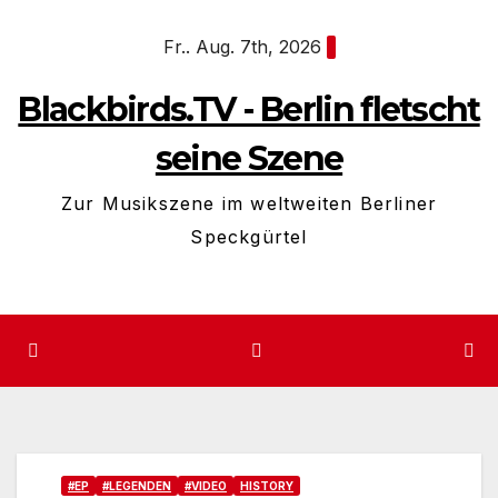
Zum
Fr.. Aug. 7th, 2026
Inhalt
springen
Blackbirds.TV - Berlin fletscht
seine Szene
Zur Musikszene im weltweiten Berliner
Speckgürtel
#EP
#LEGENDEN
#VIDEO
HISTORY