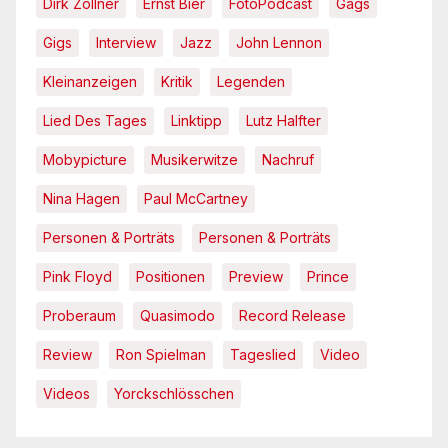
Dirk Zöllner
Ernst Bier
FotoPodcast
Gags
Gigs
Interview
Jazz
John Lennon
Kleinanzeigen
Kritik
Legenden
Lied Des Tages
Linktipp
Lutz Halfter
Mobypicture
Musikerwitze
Nachruf
Nina Hagen
Paul McCartney
Personen & Porträts
Personen & Porträts
Pink Floyd
Positionen
Preview
Prince
Proberaum
Quasimodo
Record Release
Review
Ron Spielman
Tageslied
Video
Videos
Yorckschlösschen