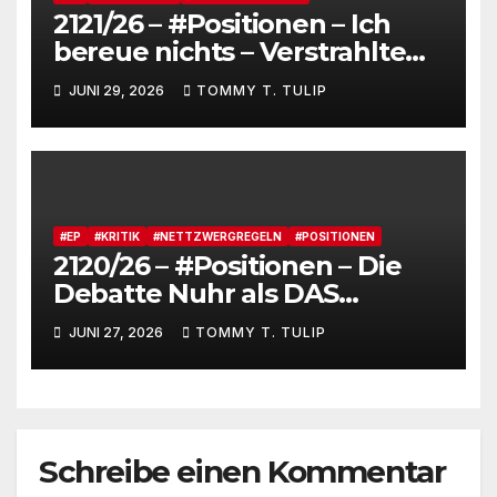
2121/26 – #Positionen – Ich
bereue nichts – Verstrahlte
Menschen, verstrahlte
JUNI 29, 2026
TOMMY T. TULIP
Kommentare, verstrahltes
Gesamterlebnis auf Social
media
#EP
#KRITIK
#NETTZWERGREGELN
#POSITIONEN
2120/26 – #Positionen – Die
Debatte Nuhr als DAS
Shitbürgerthema des
JUNI 27, 2026
TOMMY T. TULIP
Internets – 36° Grad, es wird
noch heißer #Tageslied
Schreibe einen Kommentar