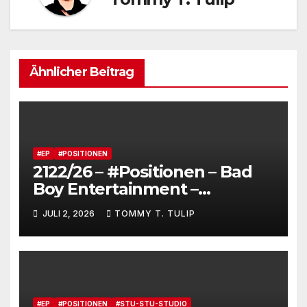
Ähnlicher Beitrag
#EP
#POSITIONEN
2122/26 – #Positionen – Bad
Boy Entertainment –
Fensterstürze, ungeheurer
JULI 2, 2026
TOMMY T. TULIP
Reichtum,
dienstverpflichtete
Claqueure und soziale
Romantiker
#EP
#POSITIONEN
#STU-STU-STUDIO