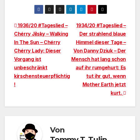
Beitragsnavigation
1936/20 #Tageslied –
1934/20 #Tageslied –
Chérry Jilsky – Walking
Der strahlend blaue
In The Sun – Chérry
Himmel dieser Tage –
Chérry Lady: Dieser
Von Danny Dziuk – Der
Vorgang ist
Mensch hat lang schon
unbeschränkt
auf ihr rumgehurt: Es
kirschensteuerpflichtig
tut ihr gut, wenn
!
Mother Earth jetzt
kurt.
Von
Tommy T. Tulip