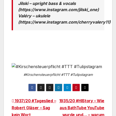
Jilski – upright bass & vocals
(https://www.instagram.com/jilski_one)
Valéry – ukulele
(https://www.instagram.com/cherryvalery11)
#Kirschensteuerpflicht #TTT #Tulipstagram
Beitragsnavigation
1937/20 #Tageslied –
1935/20 #HIStory – Wie
Robert Gläser – Sag
aus BathTube YouTube
kein Wort
wurde und… – warum