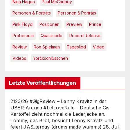
Nina Hagen
Paul McCartney
Personen & Porträts
Personen & Porträts
Pink Floyd
Positionen
Preview
Prince
Proberaum
Quasimodo
Record Release
Review
Ron Spielman
Tageslied
Video
Videos
Yorckschlösschen
Letzte Veröffentlichungen
2123/26 #GigReview – Lenny Kravitz in der
UBER-Arenda #LetLoveRule – Deutsche Cis-
Kartoffel zieht nochmal die Lederjacke an.
Tommy, das Brot, besucht Lenny Kravitz und
feiert JAS_terday (drums made wumms)
28. Juli