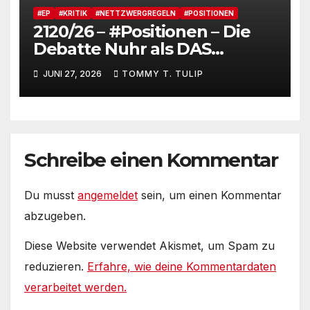
#EP
#KRITIK
#NETTZWERGREGELN
#POSITIONEN
2120/26 – #Positionen – Die
Debatte Nuhr als DAS
Shitbürgerthema des
JUNI 27, 2026
TOMMY T. TULIP
Internets – 36° Grad, es wird
noch heißer #Tageslied
Schreibe einen Kommentar
Du musst
angemeldet
sein, um einen Kommentar
abzugeben.
Diese Website verwendet Akismet, um Spam zu
reduzieren.
Erfahre, wie deine Kommentardaten
verarbeitet werden.