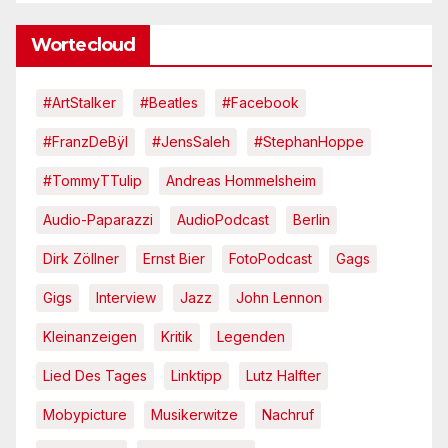
Wortecloud
#ArtStalker
#Beatles
#Facebook
#FranzDeBÿl
#JensSaleh
#StephanHoppe
#TommyTTulip
Andreas Hommelsheim
Audio-Paparazzi
AudioPodcast
Berlin
Dirk Zöllner
Ernst Bier
FotoPodcast
Gags
Gigs
Interview
Jazz
John Lennon
Kleinanzeigen
Kritik
Legenden
Lied Des Tages
Linktipp
Lutz Halfter
Mobypicture
Musikerwitze
Nachruf