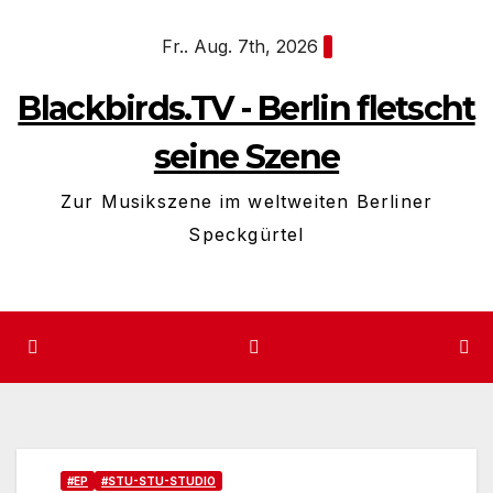
Zum
Fr.. Aug. 7th, 2026
Inhalt
springen
Blackbirds.TV - Berlin fletscht
seine Szene
Zur Musikszene im weltweiten Berliner
Speckgürtel
#EP
#STU-STU-STUDIO