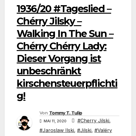
1936/20 #Tageslied –
Chérry Jilsky –
Walking In The Sun –
Chérry Chérry Lady:
Dieser Vorgang ist
unbeschränkt
kirschensteuerpflichti
g!
Von
Tommy T. Tulip
#Cherry Jilski
,
MAI 11, 2020
#Jaroslaw Ilski
,
#Jilski
,
#Valéry