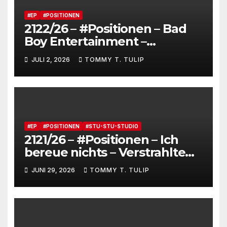
#EP
#POSITIONEN
2122/26 – #Positionen – Bad
Boy Entertainment –
Fensterstürze, ungeheurer
JULI 2, 2026
TOMMY T. TULIP
Reichtum,
dienstverpflichtete
Claqueure und soziale
Romantiker
#EP
#POSITIONEN
#STU-STU-STUDIO
2121/26 – #Positionen – Ich
bereue nichts – Verstrahlte
Menschen, verstrahlte
JUNI 29, 2026
TOMMY T. TULIP
Kommentare, verstrahltes
Gesamterlebnis auf Social
media