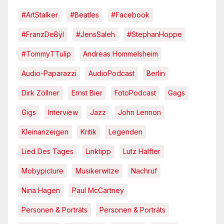
#ArtStalker
#Beatles
#Facebook
#FranzDeBÿl
#JensSaleh
#StephanHoppe
#TommyTTulip
Andreas Hommelsheim
Audio-Paparazzi
AudioPodcast
Berlin
Dirk Zöllner
Ernst Bier
FotoPodcast
Gags
Gigs
Interview
Jazz
John Lennon
Kleinanzeigen
Kritik
Legenden
Lied Des Tages
Linktipp
Lutz Halfter
Mobypicture
Musikerwitze
Nachruf
Nina Hagen
Paul McCartney
Personen & Porträts
Personen & Porträts