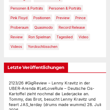
Personen & Porträts
Personen & Porträts
Pink Floyd
Positionen
Preview
Prince
Proberaum
Quasimodo
Record Release
Review
Ron Spielman
Tageslied
Video
Videos
Yorckschlösschen
Letzte Veröffentlichungen
2123/26 #GigReview – Lenny Kravitz in der
UBER-Arenda #LetLoveRule – Deutsche Cis-
Kartoffel zieht nochmal die Lederjacke an.
Tommy, das Brot, besucht Lenny Kravitz und
feiert JAS_terday (drums made wumms)
28. Juli
2026