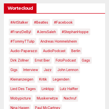
Wortecloud
#ArtStalker
#Beatles
#Facebook
#FranzDeBÿl
#JensSaleh
#StephanHoppe
#TommyTTulip
Andreas Hommelsheim
Audio-Paparazzi
AudioPodcast
Berlin
Dirk Zöllner
Ernst Bier
FotoPodcast
Gags
Gigs
Interview
Jazz
John Lennon
Kleinanzeigen
Kritik
Legenden
Lied Des Tages
Linktipp
Lutz Halfter
Mobypicture
Musikerwitze
Nachruf
Nina Hagen
Paul McCartney