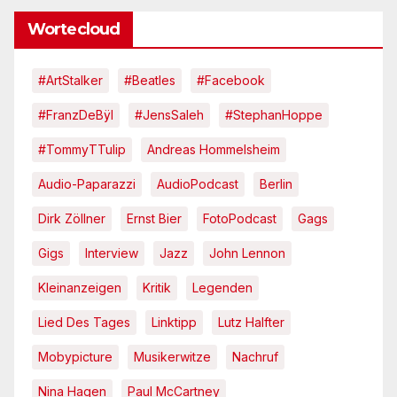
Wortecloud
#ArtStalker
#Beatles
#Facebook
#FranzDeBÿl
#JensSaleh
#StephanHoppe
#TommyTTulip
Andreas Hommelsheim
Audio-Paparazzi
AudioPodcast
Berlin
Dirk Zöllner
Ernst Bier
FotoPodcast
Gags
Gigs
Interview
Jazz
John Lennon
Kleinanzeigen
Kritik
Legenden
Lied Des Tages
Linktipp
Lutz Halfter
Mobypicture
Musikerwitze
Nachruf
Nina Hagen
Paul McCartney