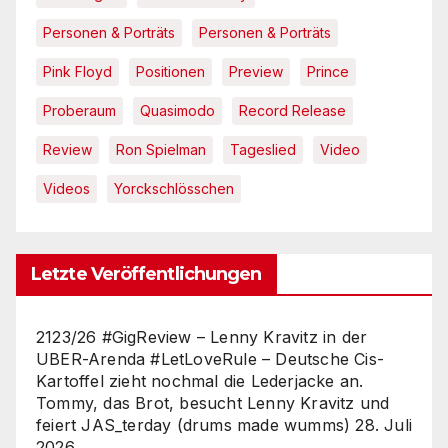
Personen & Porträts
Personen & Porträts
Pink Floyd
Positionen
Preview
Prince
Proberaum
Quasimodo
Record Release
Review
Ron Spielman
Tageslied
Video
Videos
Yorckschlösschen
Letzte Veröffentlichungen
2123/26 #GigReview – Lenny Kravitz in der
UBER-Arenda #LetLoveRule – Deutsche Cis-
Kartoffel zieht nochmal die Lederjacke an.
Tommy, das Brot, besucht Lenny Kravitz und
feiert JAS_terday (drums made wumms)
28. Juli
2026