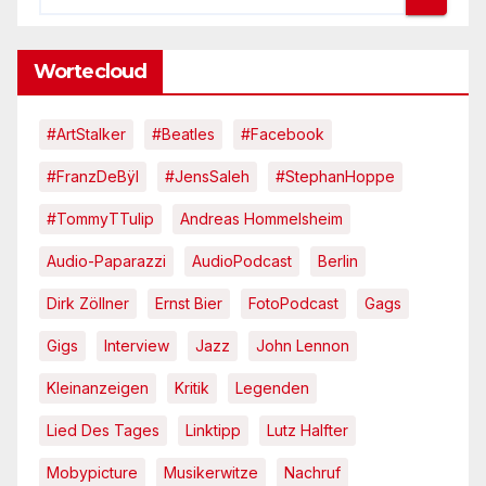
Wortecloud
#ArtStalker
#Beatles
#Facebook
#FranzDeBÿl
#JensSaleh
#StephanHoppe
#TommyTTulip
Andreas Hommelsheim
Audio-Paparazzi
AudioPodcast
Berlin
Dirk Zöllner
Ernst Bier
FotoPodcast
Gags
Gigs
Interview
Jazz
John Lennon
Kleinanzeigen
Kritik
Legenden
Lied Des Tages
Linktipp
Lutz Halfter
Mobypicture
Musikerwitze
Nachruf