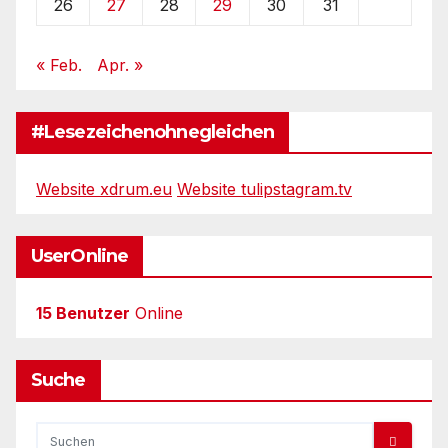
26
27
28
29
30
31
« Feb.
Apr. »
#Lesezeichenohnegleichen
Website xdrum.eu
Website tulipstagram.tv
UserOnline
15 Benutzer
Online
Suche