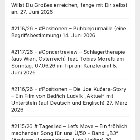
Willst Du Großes erreichen, fange mit Dir selbst
an.
27. Juni 2026
#2118/26 – #Positionen – Bubblejournaille (eine
Begriffsbestimmung)
14. Juni 2026
#2117/26 – #Concertreview – Schlagertherapie
(aus Wien, Österreich) feat. Tobias Moretti am
Sonntag, 07.06.26 im Tipi am Kanzleramt
8.
Juni 2026
#2116/26 – #Positionen – Die Joe Kučera-Story
– Ein Film von Bedřich Ludvík „Aktuel“ mit
Untertiteln (auf Deutsch und Englisch)
27. März
2026
#2115/26 # Tageslied – Let’s Move – Ein fröhlich
machender Song für uns Ü/50 – Band: „B3“
(Andreas Hommelsheim, Lutz Halfter)
30.