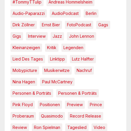
#TommyTTulip
Andreas Hommelsheim
Audio-Paparazzi
AudioPodcast
Berlin
Dirk Zöllner
Ernst Bier
FotoPodcast
Gags
Gigs
Interview
Jazz
John Lennon
Kleinanzeigen
Kritik
Legenden
Lied Des Tages
Linktipp
Lutz Halfter
Mobypicture
Musikerwitze
Nachruf
Nina Hagen
Paul McCartney
Personen & Porträts
Personen & Porträts
Pink Floyd
Positionen
Preview
Prince
Proberaum
Quasimodo
Record Release
Review
Ron Spielman
Tageslied
Video