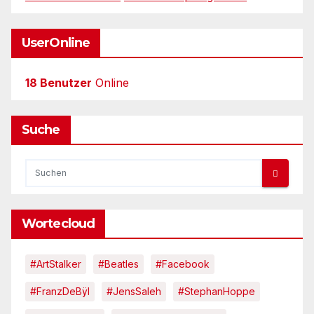
UserOnline
18 Benutzer
Online
Suche
Wortecloud
#ArtStalker
#Beatles
#Facebook
#FranzDeBÿl
#JensSaleh
#StephanHoppe