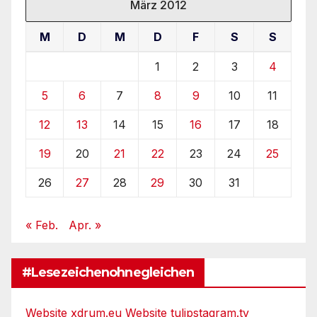
März 2012
M
D
M
D
F
S
S
1
2
3
4
5
6
7
8
9
10
11
12
13
14
15
16
17
18
19
20
21
22
23
24
25
26
27
28
29
30
31
« Feb.
Apr. »
#Lesezeichenohnegleichen
Website xdrum.eu
Website tulipstagram.tv