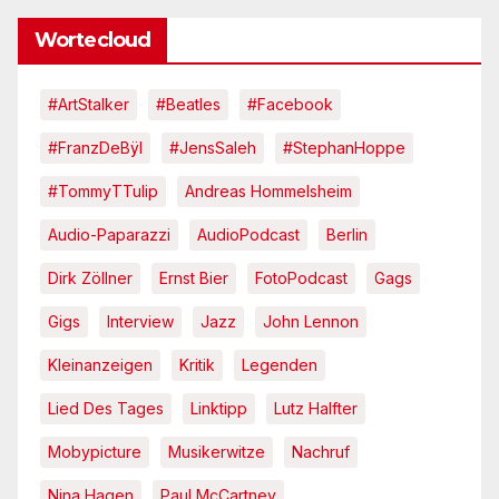
Wortecloud
#ArtStalker
#Beatles
#Facebook
#FranzDeBÿl
#JensSaleh
#StephanHoppe
#TommyTTulip
Andreas Hommelsheim
Audio-Paparazzi
AudioPodcast
Berlin
Dirk Zöllner
Ernst Bier
FotoPodcast
Gags
Gigs
Interview
Jazz
John Lennon
Kleinanzeigen
Kritik
Legenden
Lied Des Tages
Linktipp
Lutz Halfter
Mobypicture
Musikerwitze
Nachruf
Nina Hagen
Paul McCartney