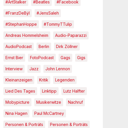
#ArtStalker
#Beatles
#Facebook
#FranzDeBÿl
#JensSaleh
#StephanHoppe
#TommyTTulip
Andreas Hommelsheim
Audio-Paparazzi
AudioPodcast
Berlin
Dirk Zöllner
Ernst Bier
FotoPodcast
Gags
Gigs
Interview
Jazz
John Lennon
Kleinanzeigen
Kritik
Legenden
Lied Des Tages
Linktipp
Lutz Halfter
Mobypicture
Musikerwitze
Nachruf
Nina Hagen
Paul McCartney
Personen & Porträts
Personen & Porträts