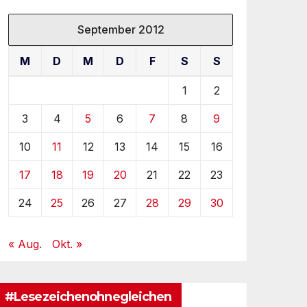
September 2012
M
D
M
D
F
S
S
1
2
3
4
5
6
7
8
9
10
11
12
13
14
15
16
17
18
19
20
21
22
23
24
25
26
27
28
29
30
« Aug.
Okt. »
#Lesezeichenohnegleichen