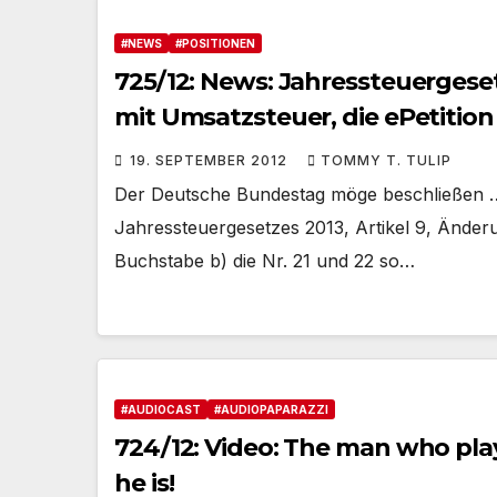
#NEWS
#POSITIONEN
725/12: News: Jahressteuergese
mit Umsatzsteuer, die ePetitio
19. SEPTEMBER 2012
TOMMY T. TULIP
Der Deutsche Bundestag möge beschließen …
Jahressteuergesetzes 2013, Artikel 9, Änderu
Buchstabe b) die Nr. 21 und 22 so…
#AUDIOCAST
#AUDIOPAPARAZZI
724/12: Video: The man who play
he is!