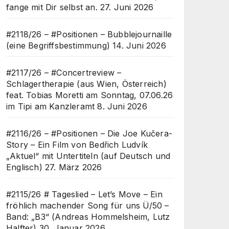
fange mit Dir selbst an.
27. Juni 2026
#2118/26 – #Positionen – Bubblejournaille
(eine Begriffsbestimmung)
14. Juni 2026
#2117/26 – #Concertreview –
Schlagertherapie (aus Wien, Österreich)
feat. Tobias Moretti am Sonntag, 07.06.26
im Tipi am Kanzleramt
8. Juni 2026
#2116/26 – #Positionen – Die Joe Kučera-
Story – Ein Film von Bedřich Ludvík
„Aktuel“ mit Untertiteln (auf Deutsch und
Englisch)
27. März 2026
#2115/26 # Tageslied – Let’s Move – Ein
fröhlich machender Song für uns Ü/50 –
Band: „B3“ (Andreas Hommelsheim, Lutz
Halfter)
30. Januar 2026