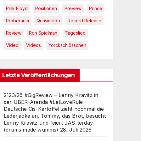
Pink Floyd
Positionen
Preview
Prince
Proberaum
Quasimodo
Record Release
Review
Ron Spielman
Tageslied
Video
Videos
Yorckschlösschen
Letzte Veröffentlichungen
2123/26 #GigReview – Lenny Kravitz in
der UBER-Arenda #LetLoveRule –
Deutsche Cis-Kartoffel zieht nochmal die
Lederjacke an. Tommy, das Brot, besucht
Lenny Kravitz und feiert JAS_terday
(drums made wumms)
28. Juli 2026