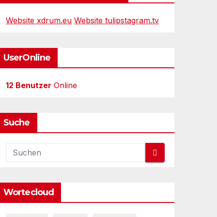
Website xdrum.eu
Website tulipstagram.tv
UserOnline
12 Benutzer
Online
Suche
Wortecloud