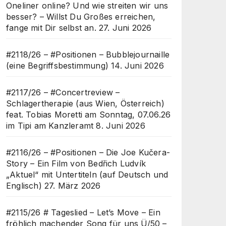
Oneliner online? Und wie streiten wir uns
besser? – Willst Du Großes erreichen,
fange mit Dir selbst an.
27. Juni 2026
#2118/26 – #Positionen – Bubblejournaille
(eine Begriffsbestimmung)
14. Juni 2026
#2117/26 – #Concertreview –
Schlagertherapie (aus Wien, Österreich)
feat. Tobias Moretti am Sonntag, 07.06.26
im Tipi am Kanzleramt
8. Juni 2026
#2116/26 – #Positionen – Die Joe Kučera-
Story – Ein Film von Bedřich Ludvík
„Aktuel“ mit Untertiteln (auf Deutsch und
Englisch)
27. März 2026
#2115/26 # Tageslied – Let’s Move – Ein
fröhlich machender Song für uns Ü/50 –