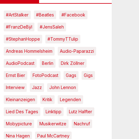
#ArtStalker
#Beatles
#Facebook
#FranzDeBÿl
#JensSaleh
#StephanHoppe
#TommyTTulip
Andreas Hommelsheim
Audio-Paparazzi
AudioPodcast
Berlin
Dirk Zöllner
Ernst Bier
FotoPodcast
Gags
Gigs
Interview
Jazz
John Lennon
Kleinanzeigen
Kritik
Legenden
Lied Des Tages
Linktipp
Lutz Halfter
Mobypicture
Musikerwitze
Nachruf
Nina Hagen
Paul McCartney