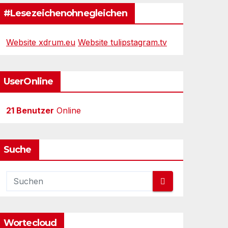
#Lesezeichenohnegleichen
Website xdrum.eu
Website tulipstagram.tv
UserOnline
21 Benutzer
Online
Suche
Wortecloud