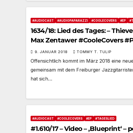
#AUDIOCAST
#AUDIOPAPARAZZI
#COOLECOVERS
#EP
#
1634/18: Lied des Tages: – Thiev
Max Zentawer #CooleCovers #P
9. JANUAR 2018
TOMMY T. TULIP
Offensichtlich kommt im März 2018 eine neue 
gemeinsam mit dem Freiburger Jazzgitarriste
hat sich…
#AUDIOCAST
#COOLECOVERS
#EP
#TAGESLIED
#1.610/17 – Video – ‚Blueprint‘ –