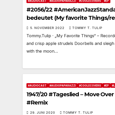
#AUDIOCAST
#AUDIOPAPARAZZI
#COOLECOVERS
#EP
#2056/22 #AmericanJazzStanda
bedeutet (My favorite Things/re
5. NOVEMBER 2022
TOMMY T. TULIP
Tommy.Tulip · „My Favorite Things“ – Recor
and crisp apple strudels Doorbells and sleigh 
with the moon…
#AUDIOCAST
#AUDIOPAPARAZZI
#COOLECOVERS
#EP
#
1947/20 #Tageslied – Move Over 
#Remix
29. JUNI 2020
TOMMY T. TULIP