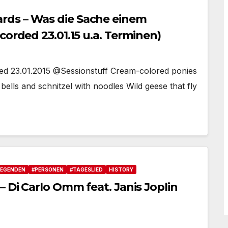
rds – Was die Sache einem
corded 23.01.15 u.a. Terminen)
ded 23.01.2015 @Sessionstuff Cream-colored ponies
bells and schnitzel with noodles Wild geese that fly
LEGENDEN
#PERSONEN
#TAGESLIED
HISTORY
– Di Carlo Omm feat. Janis Joplin