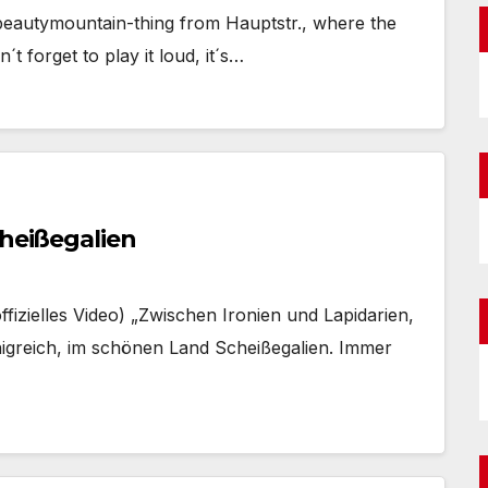
a beautymountain-thing from Hauptstr., where the
t forget to play it loud, it´s…
cheißegalien
fizielles Video) „Zwischen Ironien und Lapidarien,
önigreich, im schönen Land Scheißegalien. Immer