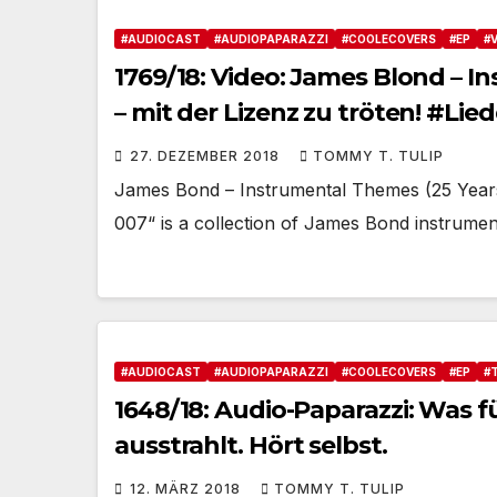
#AUDIOCAST
#AUDIOPAPARAZZI
#COOLECOVERS
#EP
#
1769/18: Video: James Blond – I
– mit der Lizenz zu tröten! #Li
27. DEZEMBER 2018
TOMMY T. TULIP
James Bond – Instrumental Themes (25 Years
007“ is a collection of James Bond instrume
#AUDIOCAST
#AUDIOPAPARAZZI
#COOLECOVERS
#EP
#
1648/18: Audio-Paparazzi: Was 
ausstrahlt. Hört selbst.
12. MÄRZ 2018
TOMMY T. TULIP