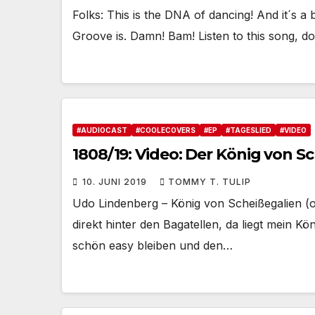
Folks: This is the DNA of dancing! And it´s 
Groove is. Damn! Bam! Listen to this song, don´
#AUDIOCAST
#COOLECOVERS
#EP
#TAGESLIED
#VIDEO
1808/19: Video: Der König von S
10. JUNI 2019
TOMMY T. TULIP
Udo Lindenberg – König von Scheißegalien (of
direkt hinter den Bagatellen, da liegt mein K
schön easy bleiben und den…