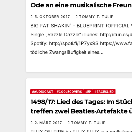
Ode an eine musikalische Freun
5. OKTOBER 2017
TOMMY T. TULIP
BIG FAT SHAKIN´ – BLUEPRINT (OFFICIAL VID
Single „Razzle Dazzle“ iTunes: http://itun
Spotify: http://spoti.fi/1P7yx9S https://www
tödliche Zwangsläufigkeit eines…
#AUDIOCAST
#COOLECOVERS
#EP
#TAGESLIED
1498/17: Lied des Tages: Im Stü
treffen zwei Beatles-Artefakte
2. MÄRZ 2017
TOMMY T. TULIP
FLUX ON FIRE by FLUX FLUX is a multi-faceted