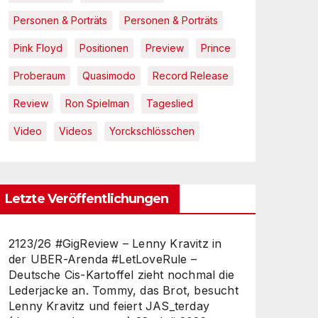
Personen & Porträts
Personen & Porträts
Pink Floyd
Positionen
Preview
Prince
Proberaum
Quasimodo
Record Release
Review
Ron Spielman
Tageslied
Video
Videos
Yorckschlösschen
Letzte Veröffentlichungen
2123/26 #GigReview – Lenny Kravitz in
der UBER-Arenda #LetLoveRule –
Deutsche Cis-Kartoffel zieht nochmal die
Lederjacke an. Tommy, das Brot, besucht
Lenny Kravitz und feiert JAS_terday