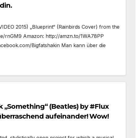
din.
EO 2015) „Blueprint“ (Rainbirds Cover) from the
.es/de/rnGM9 Amazon: http://amzn.to/1WA78PP
.facebook.com/Bigfatshakin Man kann über die
ck „Something“ (Beatles) by #Flux
 überraschend aufeinander! Wow!
, stylistically open project for which a musical