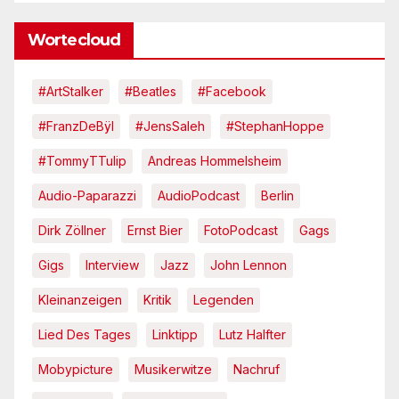
Wortecloud
#ArtStalker
#Beatles
#Facebook
#FranzDeBÿl
#JensSaleh
#StephanHoppe
#TommyTTulip
Andreas Hommelsheim
Audio-Paparazzi
AudioPodcast
Berlin
Dirk Zöllner
Ernst Bier
FotoPodcast
Gags
Gigs
Interview
Jazz
John Lennon
Kleinanzeigen
Kritik
Legenden
Lied Des Tages
Linktipp
Lutz Halfter
Mobypicture
Musikerwitze
Nachruf