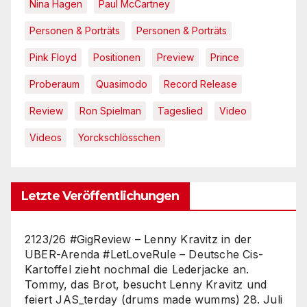
Nina Hagen
Paul McCartney
Personen & Porträts
Personen & Porträts
Pink Floyd
Positionen
Preview
Prince
Proberaum
Quasimodo
Record Release
Review
Ron Spielman
Tageslied
Video
Videos
Yorckschlösschen
Letzte Veröffentlichungen
2123/26 #GigReview – Lenny Kravitz in der
UBER-Arenda #LetLoveRule – Deutsche Cis-
Kartoffel zieht nochmal die Lederjacke an.
Tommy, das Brot, besucht Lenny Kravitz und
feiert JAS_terday (drums made wumms)
28. Juli