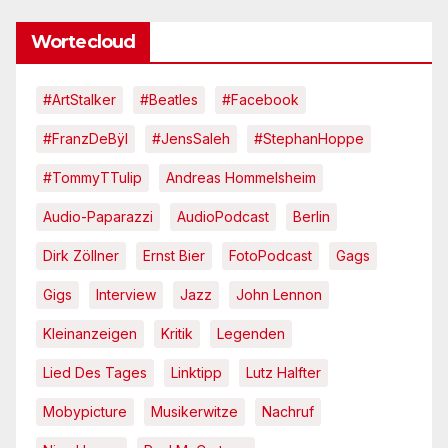
Wortecloud
#ArtStalker
#Beatles
#Facebook
#FranzDeBÿl
#JensSaleh
#StephanHoppe
#TommyTTulip
Andreas Hommelsheim
Audio-Paparazzi
AudioPodcast
Berlin
Dirk Zöllner
Ernst Bier
FotoPodcast
Gags
Gigs
Interview
Jazz
John Lennon
Kleinanzeigen
Kritik
Legenden
Lied Des Tages
Linktipp
Lutz Halfter
Mobypicture
Musikerwitze
Nachruf