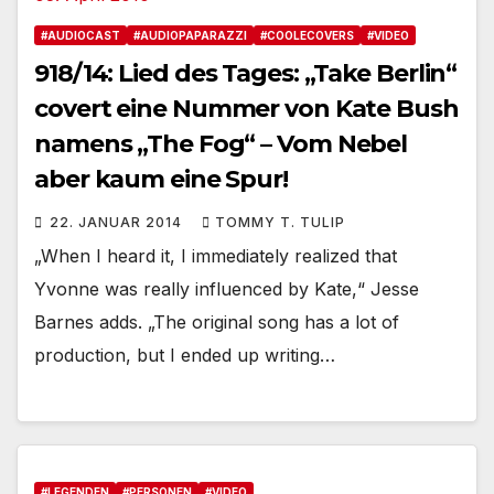
#AUDIOCAST
#AUDIOPAPARAZZI
#COOLECOVERS
#VIDEO
918/14: Lied des Tages: „Take Berlin“
covert eine Nummer von Kate Bush
namens „The Fog“ – Vom Nebel
aber kaum eine Spur!
22. JANUAR 2014
TOMMY T. TULIP
„When I heard it, I immediately realized that
Yvonne was really influenced by Kate,“ Jesse
Barnes adds. „The original song has a lot of
production, but I ended up writing…
#LEGENDEN
#PERSONEN
#VIDEO