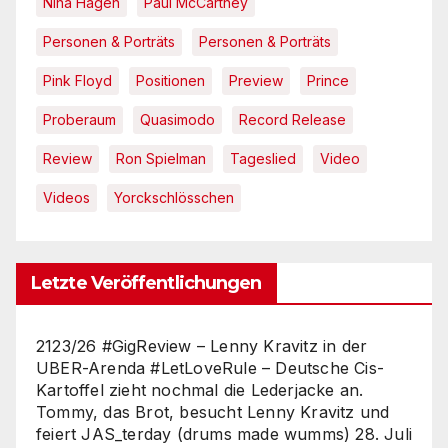
Nina Hagen
Paul McCartney
Personen & Porträts
Personen & Porträts
Pink Floyd
Positionen
Preview
Prince
Proberaum
Quasimodo
Record Release
Review
Ron Spielman
Tageslied
Video
Videos
Yorckschlösschen
Letzte Veröffentlichungen
2123/26 #GigReview – Lenny Kravitz in der
UBER-Arenda #LetLoveRule – Deutsche Cis-
Kartoffel zieht nochmal die Lederjacke an.
Tommy, das Brot, besucht Lenny Kravitz und
feiert JAS_terday (drums made wumms)
28. Juli