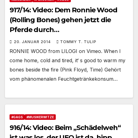
917/14: Video: Dem Ronnie Wood
(Rolling Bones) gehen jetzt die
Pferde durch…
20. JANUAR 2014
TOMMY T. TULIP
RONNIE WOOD from LILOGI on Vimeo. When I
come home, cold and tired, it‘ s good to warm my
bones beside the fire (Pink Floyd, Time) Gehört
vom phänomenalen Feuchtgetränkekonsum…
#GAGS
#MUSIKERWITZE
916/14: Video: Beim „Schädelweh“
ist was los, der UFO ist da, hipp