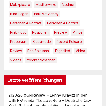
Mobypicture
Musikerwitze
Nachruf
Nina Hagen
Paul McCartney
Personen & Porträts
Personen & Porträts
Pink Floyd
Positionen
Preview
Prince
Proberaum
Quasimodo
Record Release
Review
Ron Spielman
Tageslied
Video
Videos
Yorckschlösschen
Letzte Veröffentlichungen
2123/26 #GigReview – Lenny Kravitz in der
UBER-Arenda #LetLoveRule – Deutsche Cis-
Kartoffel zieht nochmal die Lederjacke an.