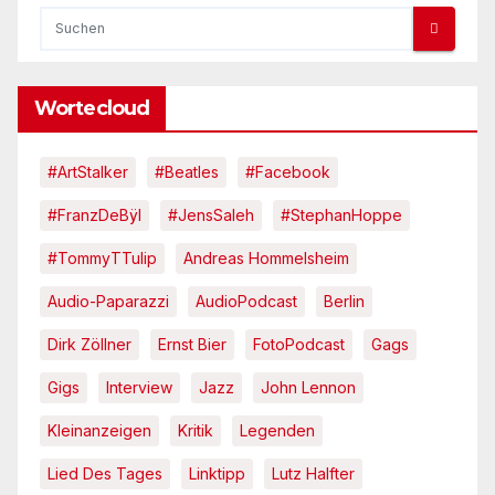
Wortecloud
#ArtStalker
#Beatles
#Facebook
#FranzDeBÿl
#JensSaleh
#StephanHoppe
#TommyTTulip
Andreas Hommelsheim
Audio-Paparazzi
AudioPodcast
Berlin
Dirk Zöllner
Ernst Bier
FotoPodcast
Gags
Gigs
Interview
Jazz
John Lennon
Kleinanzeigen
Kritik
Legenden
Lied Des Tages
Linktipp
Lutz Halfter