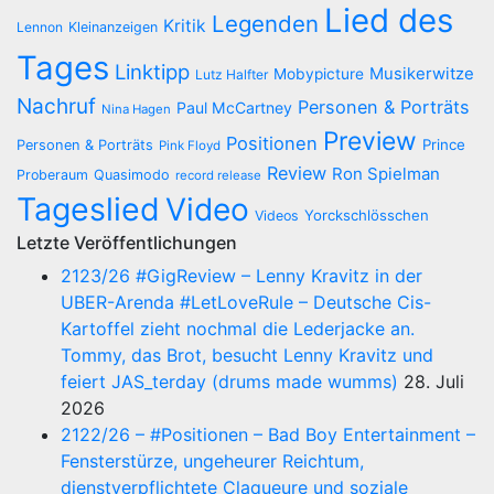
Lied des
Legenden
Kritik
Lennon
Kleinanzeigen
Tages
Linktipp
Musikerwitze
Mobypicture
Lutz Halfter
Nachruf
Personen & Porträts
Paul McCartney
Nina Hagen
Preview
Positionen
Prince
Personen & Porträts
Pink Floyd
Review
Ron Spielman
Proberaum
Quasimodo
record release
Tageslied
Video
Yorckschlösschen
Videos
Letzte Veröffentlichungen
2123/26 #GigReview – Lenny Kravitz in der
UBER-Arenda #LetLoveRule – Deutsche Cis-
Kartoffel zieht nochmal die Lederjacke an.
Tommy, das Brot, besucht Lenny Kravitz und
feiert JAS_terday (drums made wumms)
28. Juli
2026
2122/26 – #Positionen – Bad Boy Entertainment –
Fensterstürze, ungeheurer Reichtum,
dienstverpflichtete Claqueure und soziale