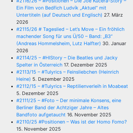
#2116/26 – #Positionen – Die Joe Kučera-Story –
Ein Film von Bedřich Ludvík „Aktuel“ mit
Untertiteln (auf Deutsch und Englisch)
27. März
2026
#2115/26 # Tageslied – Let’s Move – Ein fröhlich
machender Song für uns Ü/50 – Band: „B3“
(Andreas Hommelsheim, Lutz Halfter)
30. Januar
2026
#2114/25 – #HIStory – Die Beatles und Jacky
Spelter in Österreich
17. Dezember 2025
#2113/15 – #Tulyrics – Feinsliebchen (Heinrich
Heine)
5. Dezember 2025
#2112/15 – #Tulyrics – Reptilienverleih in Moabeat
5. Dezember 2025
#2111/25 – #Foto – Der minimale Konsens, eine
Berliner Band der Achtziger Jahre – Altes
Bandfoto aufgetaucht
16. November 2025
#2110/25 #Positionen – Was ist der Homo Fomo?
15. November 2025