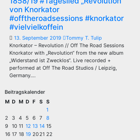
1858/19 #Tageslied „Revolution“
von Knorkator
#offtheroadsessions #knorkator
#vielvielkoffein
13. September 2019
Tommy T. Tulip
Knorkator – Revolution // Off The Road Sessions
Knorkator with „Revolution“ from the new album
„Widerstand ist Zwecklos“. Live recorded +
performed at Off The Road Studios / Leipzig,
Germany.…
Beitragskalender
M
D
M
D
F
S
S
1
2
3
4
5
6
7
8
9
10
11
12
13
14
15
16
17
18
19
20
21
22