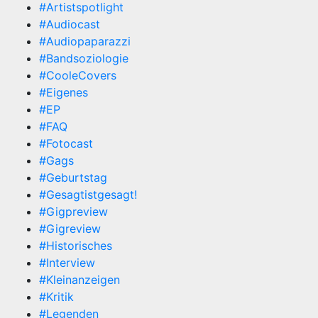
#Artistspotlight
#Audiocast
#Audiopaparazzi
#Bandsoziologie
#CooleCovers
#Eigenes
#EP
#FAQ
#Fotocast
#Gags
#Geburtstag
#Gesagtistgesagt!
#Gigpreview
#Gigreview
#Historisches
#Interview
#Kleinanzeigen
#Kritik
#Legenden