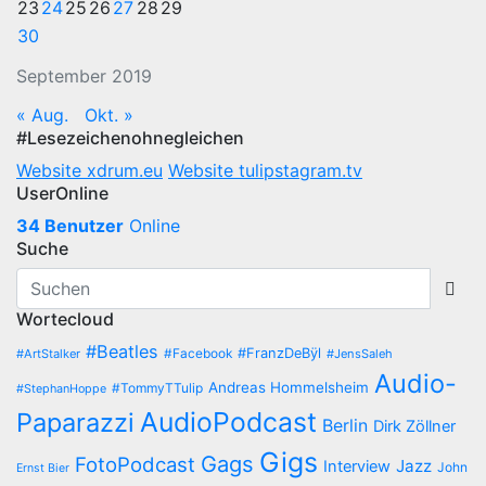
23
24
25
26
27
28
29
30
September 2019
« Aug.
Okt. »
#Lesezeichenohnegleichen
Website xdrum.eu
Website tulipstagram.tv
UserOnline
34 Benutzer
Online
Suche
Wortecloud
#Beatles
#Facebook
#FranzDeBÿl
#ArtStalker
#JensSaleh
Audio-
Andreas Hommelsheim
#TommyTTulip
#StephanHoppe
AudioPodcast
Paparazzi
Berlin
Dirk Zöllner
Gigs
Gags
FotoPodcast
Jazz
Interview
John
Ernst Bier