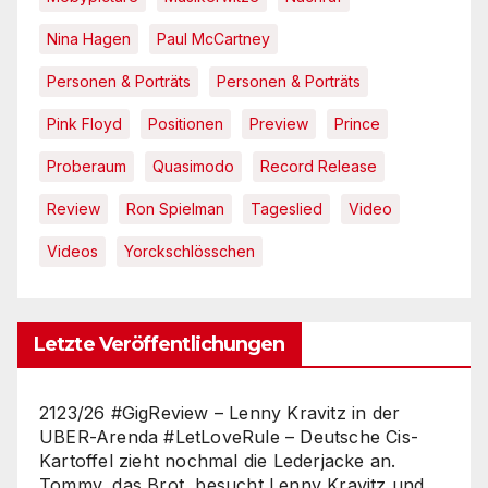
Nina Hagen
Paul McCartney
Personen & Porträts
Personen & Porträts
Pink Floyd
Positionen
Preview
Prince
Proberaum
Quasimodo
Record Release
Review
Ron Spielman
Tageslied
Video
Videos
Yorckschlösschen
Letzte Veröffentlichungen
2123/26 #GigReview – Lenny Kravitz in der
UBER-Arenda #LetLoveRule – Deutsche Cis-
Kartoffel zieht nochmal die Lederjacke an.
Tommy, das Brot, besucht Lenny Kravitz und