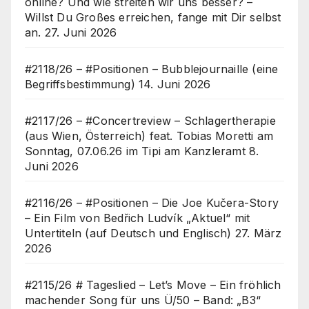
online? Und wie streiten wir uns besser? –
Willst Du Großes erreichen, fange mit Dir selbst
an.
27. Juni 2026
#2118/26 – #Positionen – Bubblejournaille (eine
Begriffsbestimmung)
14. Juni 2026
#2117/26 – #Concertreview – Schlagertherapie
(aus Wien, Österreich) feat. Tobias Moretti am
Sonntag, 07.06.26 im Tipi am Kanzleramt
8.
Juni 2026
#2116/26 – #Positionen – Die Joe Kučera-Story
– Ein Film von Bedřich Ludvík „Aktuel“ mit
Untertiteln (auf Deutsch und Englisch)
27. März
2026
#2115/26 # Tageslied – Let’s Move – Ein fröhlich
machender Song für uns Ü/50 – Band: „B3“