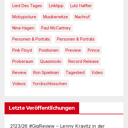
Lied Des Tages
Linktipp
Lutz Halfter
Mobypicture
Musikerwitze
Nachruf
Nina Hagen
Paul McCartney
Personen & Porträts
Personen & Porträts
Pink Floyd
Positionen
Preview
Prince
Proberaum
Quasimodo
Record Release
Review
Ron Spielman
Tageslied
Video
Videos
Yorckschlösschen
Letzte Veröffentlichungen
2123/26 #GigReview – Lenny Kravitz in der