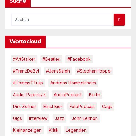
Suche
Wortecloud
#ArtStalker
#Beatles
#Facebook
#FranzDeBÿl
#JensSaleh
#StephanHoppe
#TommyTTulip
Andreas Hommelsheim
Audio-Paparazzi
AudioPodcast
Berlin
Dirk Zöllner
Ernst Bier
FotoPodcast
Gags
Gigs
Interview
Jazz
John Lennon
Kleinanzeigen
Kritik
Legenden