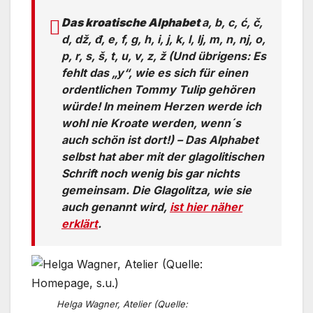
Das kroatische Alphabet
a, b, c, ć, č,
d, dž, đ, e, f, g, h, i, j, k, l, lj, m, n, nj, o,
p, r, s, š, t, u, v, z, ž (Und übrigens: Es
fehlt das „y“, wie es sich für einen
ordentlichen Tommy Tulip gehören
würde! In meinem Herzen werde ich
wohl nie Kroate werden, wenn´s
auch schön ist dort!) – Das Alphabet
selbst hat aber mit der glagolitischen
Schrift noch wenig bis gar nichts
gemeinsam. Die Glagolitza, wie sie
auch genannt wird,
ist hier näher
erklärt
.
Helga Wagner, Atelier (Quelle: