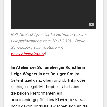
Rolf Neetzel (g) + Ulrike Hofmann (voc) –
Liveperformance vom 20.11.2010 – Berlin-
Schöneberg (via Youtube – ©
www.blackbirds.tv
)
Im Atelier der Schöneberger Künstlerin
Helga Wagner in der Belziger Str.
im
Seitenflügel ganz oben und ob links oder
rechts, ist egal. Mit Kupferdraht haben
die beiden Performanten ein
auseinandergepflücktes Klavier, bzw. was
noch davon übrig ist, zwischen sich an die