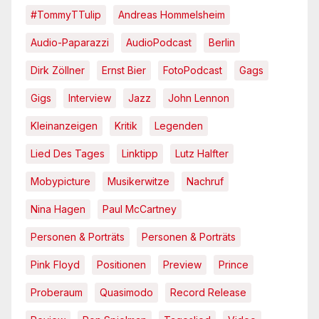
#TommyTTulip
Andreas Hommelsheim
Audio-Paparazzi
AudioPodcast
Berlin
Dirk Zöllner
Ernst Bier
FotoPodcast
Gags
Gigs
Interview
Jazz
John Lennon
Kleinanzeigen
Kritik
Legenden
Lied Des Tages
Linktipp
Lutz Halfter
Mobypicture
Musikerwitze
Nachruf
Nina Hagen
Paul McCartney
Personen & Porträts
Personen & Porträts
Pink Floyd
Positionen
Preview
Prince
Proberaum
Quasimodo
Record Release