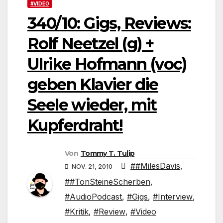
#VIDEO
340/10: Gigs, Reviews:
Rolf Neetzel (g) +
Ulrike Hofmann (voc)
geben Klavier die
Seele wieder, mit
Kupferdraht!
Von
Tommy T. Tulip
##MilesDavis
,
NOV. 21, 2010
##TonSteineScherben
,
#AudioPodcast
,
#Gigs
,
#Interview
,
#Kritik
,
#Review
,
#Video