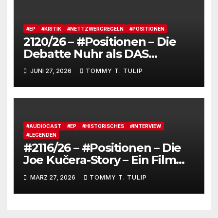
und feiert JAS_terday (drums
made wumms)
#EP
#KRITIK
#NETTZWERGREGELN
#POSITIONEN
2120/26 – #Positionen – Die
Debatte Nuhr als DAS
Shitbürgerthema des
JUNI 27, 2026
TOMMY T. TULIP
Internets – 36° Grad, es wird
noch heißer #Tageslied
#AUDIOCAST
#EP
#HISTORISCHES
#INTERVIEW
#LEGENDEN
#2116/26 – #Positionen – Die
Joe Kučera-Story – Ein Film
von Bedřich Ludvík „Aktuel“
MÄRZ 27, 2026
TOMMY T. TULIP
mit Untertiteln (auf Deutsch
und Englisch)