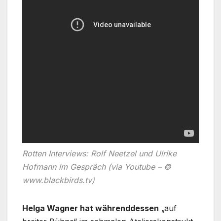
Rotten Interviews: Rolf Neetzel und Ulrike
Hofmann im Gespräch (via Youtube – ©
www.blackbirds.tv)
Helga Wagner hat währenddessen
„auf