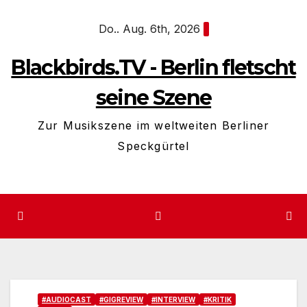
Zum
Do.. Aug. 6th, 2026
Inhalt
springen
Blackbirds.TV - Berlin fletscht
seine Szene
Zur Musikszene im weltweiten Berliner
Speckgürtel
#AUDIOCAST
#GIGREVIEW
#INTERVIEW
#KRITIK