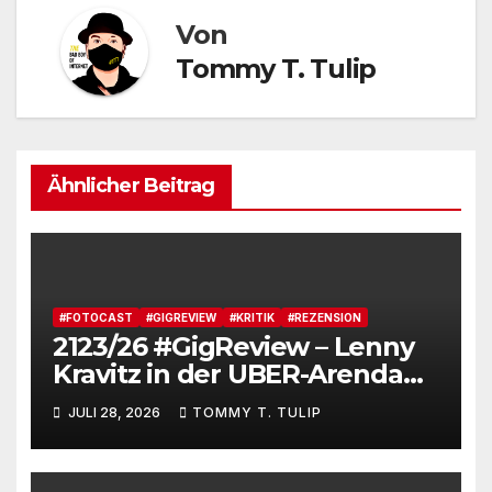
Von
Tommy T. Tulip
Ähnlicher Beitrag
#FOTOCAST
#GIGREVIEW
#KRITIK
#REZENSION
2123/26 #GigReview – Lenny
Kravitz in der UBER-Arenda
#LetLoveRule – Deutsche Cis-
JULI 28, 2026
TOMMY T. TULIP
Kartoffel zieht nochmal die
Lederjacke an. Tommy, das
Brot, besucht Lenny Kravitz