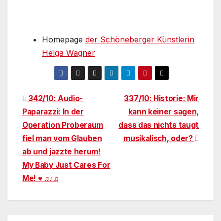
Homepage
der Schöneberger Künstlerin
Helga Wagner
Beitragsnavigation
342/10: Audio-
337/10: Historie: Mir
Paparazzi: In der
kann keiner sagen,
Operation Proberaum
dass das nichts taugt
fiel man vom Glauben
musikalisch, oder?
ab und jazzte herum!
My Baby Just Cares For
Me! ♥ ♫♪♫