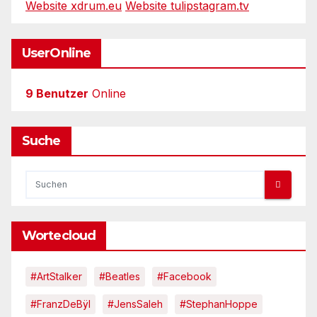
Website xdrum.eu
Website tulipstagram.tv
UserOnline
9 Benutzer
Online
Suche
Wortecloud
#ArtStalker
#Beatles
#Facebook
#FranzDeBÿl
#JensSaleh
#StephanHoppe