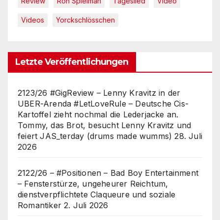
Review
Ron Spielman
Tageslied
Video
Videos
Yorckschlösschen
Letzte Veröffentlichungen
2123/26 #GigReview – Lenny Kravitz in der
UBER-Arenda #LetLoveRule – Deutsche Cis-
Kartoffel zieht nochmal die Lederjacke an.
Tommy, das Brot, besucht Lenny Kravitz und
feiert JAS_terday (drums made wumms)
28. Juli
2026
2122/26 – #Positionen – Bad Boy Entertainment
– Fensterstürze, ungeheurer Reichtum,
dienstverpflichtete Claqueure und soziale
Romantiker
2. Juli 2026