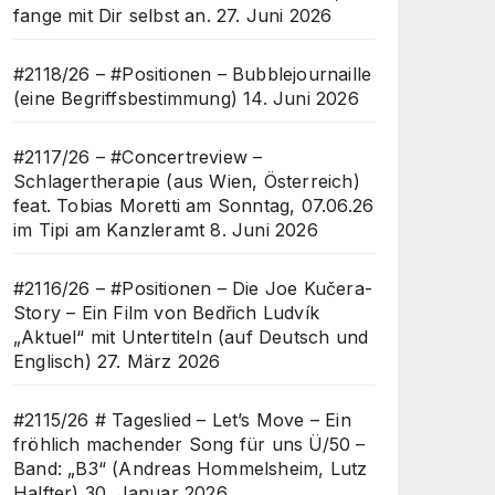
fange mit Dir selbst an.
27. Juni 2026
#2118/26 – #Positionen – Bubblejournaille
(eine Begriffsbestimmung)
14. Juni 2026
#2117/26 – #Concertreview –
Schlagertherapie (aus Wien, Österreich)
feat. Tobias Moretti am Sonntag, 07.06.26
im Tipi am Kanzleramt
8. Juni 2026
#2116/26 – #Positionen – Die Joe Kučera-
Story – Ein Film von Bedřich Ludvík
„Aktuel“ mit Untertiteln (auf Deutsch und
Englisch)
27. März 2026
#2115/26 # Tageslied – Let’s Move – Ein
fröhlich machender Song für uns Ü/50 –
Band: „B3“ (Andreas Hommelsheim, Lutz
Halfter)
30. Januar 2026