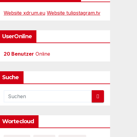
Website xdrum.eu
Website tulipstagram.tv
UserOnline
20 Benutzer
Online
Suche
Wortecloud