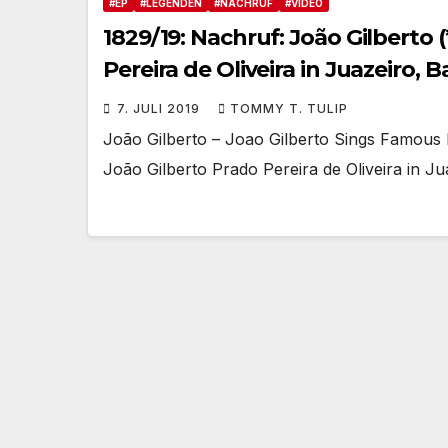
#EP
#LEGENDEN
#NACHRUF
#VIDEO
1829/19: Nachruf: João Gilberto (
Pereira de Oliveira in Juazeiro, Ba
7. JULI 2019
TOMMY T. TULIP
João Gilberto – Joao Gilberto Sings Famous B
João Gilberto Prado Pereira de Oliveira in Ju