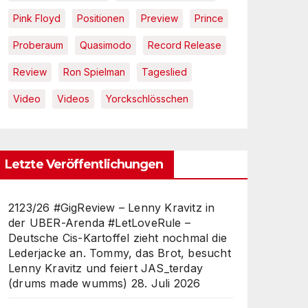
Pink Floyd
Positionen
Preview
Prince
Proberaum
Quasimodo
Record Release
Review
Ron Spielman
Tageslied
Video
Videos
Yorckschlösschen
Letzte Veröffentlichungen
2123/26 #GigReview – Lenny Kravitz in
der UBER-Arenda #LetLoveRule –
Deutsche Cis-Kartoffel zieht nochmal die
Lederjacke an. Tommy, das Brot, besucht
Lenny Kravitz und feiert JAS_terday
(drums made wumms)
28. Juli 2026