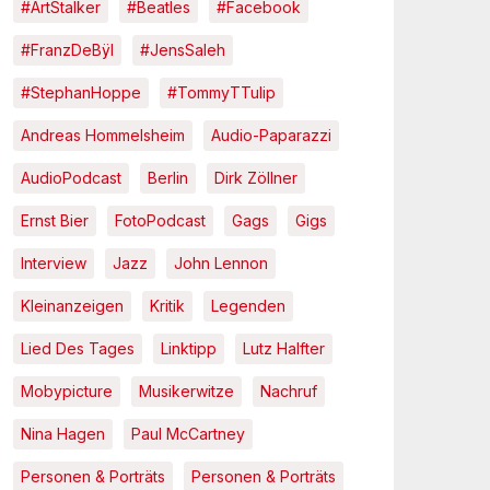
#ArtStalker
#Beatles
#Facebook
#FranzDeBÿl
#JensSaleh
#StephanHoppe
#TommyTTulip
Andreas Hommelsheim
Audio-Paparazzi
AudioPodcast
Berlin
Dirk Zöllner
Ernst Bier
FotoPodcast
Gags
Gigs
Interview
Jazz
John Lennon
Kleinanzeigen
Kritik
Legenden
Lied Des Tages
Linktipp
Lutz Halfter
Mobypicture
Musikerwitze
Nachruf
Nina Hagen
Paul McCartney
Personen & Porträts
Personen & Porträts