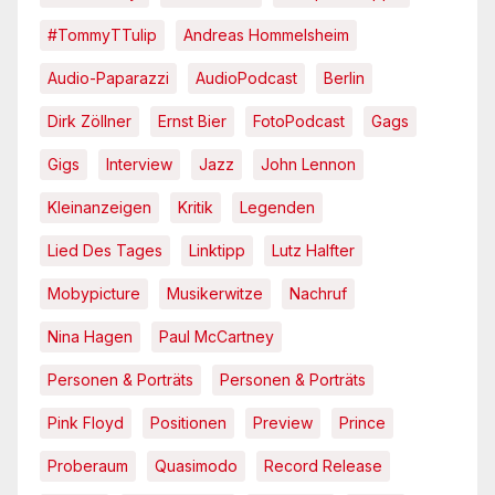
#TommyTTulip
Andreas Hommelsheim
Audio-Paparazzi
AudioPodcast
Berlin
Dirk Zöllner
Ernst Bier
FotoPodcast
Gags
Gigs
Interview
Jazz
John Lennon
Kleinanzeigen
Kritik
Legenden
Lied Des Tages
Linktipp
Lutz Halfter
Mobypicture
Musikerwitze
Nachruf
Nina Hagen
Paul McCartney
Personen & Porträts
Personen & Porträts
Pink Floyd
Positionen
Preview
Prince
Proberaum
Quasimodo
Record Release