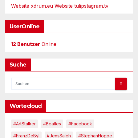
Website xdrum.eu
Website tulipstagram.tv
UserOnline
12 Benutzer
Online
Suche
Wortecloud
#ArtStalker
#Beatles
#Facebook
#FranzDeBÿl
#JensSaleh
#StephanHoppe