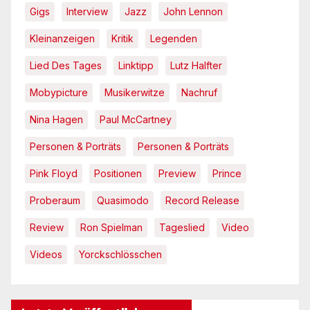
Gigs
Interview
Jazz
John Lennon
Kleinanzeigen
Kritik
Legenden
Lied Des Tages
Linktipp
Lutz Halfter
Mobypicture
Musikerwitze
Nachruf
Nina Hagen
Paul McCartney
Personen & Porträts
Personen & Porträts
Pink Floyd
Positionen
Preview
Prince
Proberaum
Quasimodo
Record Release
Review
Ron Spielman
Tageslied
Video
Videos
Yorckschlösschen