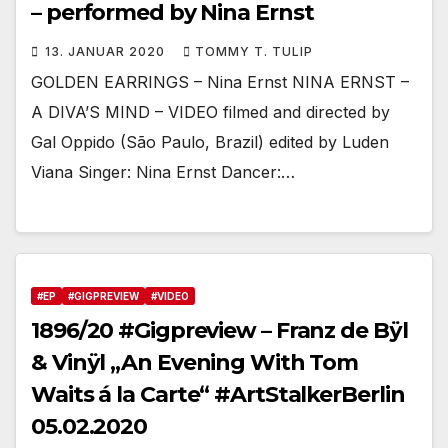
– performed by Nina Ernst
13. JANUAR 2020
TOMMY T. TULIP
GOLDEN EARRINGS – Nina Ernst NINA ERNST –
A DIVA’S MIND – VIDEO filmed and directed by
Gal Oppido (São Paulo, Brazil) edited by Luden
Viana Singer: Nina Ernst Dancer:…
#EP
#GIGPREVIEW
#VIDEO
1896/20 #Gigpreview – Franz de Bÿl
& Vinÿl „An Evening With Tom
Waits á la Carte“ #ArtStalkerBerlin
05.02.2020