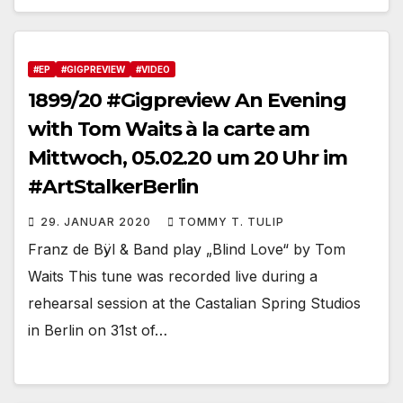
#EP
#GIGPREVIEW
#VIDEO
1899/20 #Gigpreview An Evening
with Tom Waits à la carte am
Mittwoch, 05.02.20 um 20 Uhr im
#ArtStalkerBerlin
29. JANUAR 2020
TOMMY T. TULIP
Franz de Bÿl & Band play „Blind Love“ by Tom
Waits This tune was recorded live during a
rehearsal session at the Castalian Spring Studios
in Berlin on 31st of…