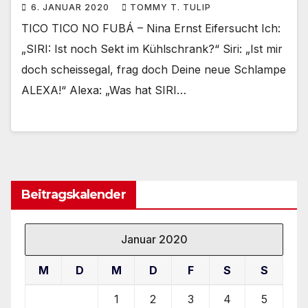
6. JANUAR 2020
TOMMY T. TULIP
TICO TICO NO FUBÁ – Nina Ernst Eifersucht Ich:
„SIRI: Ist noch Sekt im Kühlschrank?“ Siri: „Ist mir
doch scheissegal, frag doch Deine neue Schlampe
ALEXA!“ Alexa: „Was hat SIRI…
Beitragskalender
Januar 2020
M
D
M
D
F
S
S
1
2
3
4
5