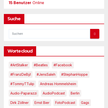
15 Benutzer
Online
Suche
Wortecloud
#ArtStalker
#Beatles
#Facebook
#FranzDeBÿl
#JensSaleh
#StephanHoppe
#TommyTTulip
Andreas Hommelsheim
Audio-Paparazzi
AudioPodcast
Berlin
Dirk Zöllner
Ernst Bier
FotoPodcast
Gags