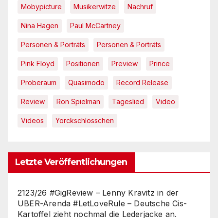
Mobypicture
Musikerwitze
Nachruf
Nina Hagen
Paul McCartney
Personen & Porträts
Personen & Porträts
Pink Floyd
Positionen
Preview
Prince
Proberaum
Quasimodo
Record Release
Review
Ron Spielman
Tageslied
Video
Videos
Yorckschlösschen
Letzte Veröffentlichungen
2123/26 #GigReview – Lenny Kravitz in der
UBER-Arenda #LetLoveRule – Deutsche Cis-
Kartoffel zieht nochmal die Lederjacke an.