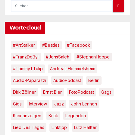
Wortecloud
#ArtStalker
#Beatles
#Facebook
#FranzDeBÿl
#JensSaleh
#StephanHoppe
#TommyTTulip
Andreas Hommelsheim
Audio-Paparazzi
AudioPodcast
Berlin
Dirk Zöllner
Ernst Bier
FotoPodcast
Gags
Gigs
Interview
Jazz
John Lennon
Kleinanzeigen
Kritik
Legenden
Lied Des Tages
Linktipp
Lutz Halfter