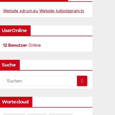
Website xdrum.eu
Website tulipstagram.tv
UserOnline
12 Benutzer
Online
Suche
Wortecloud