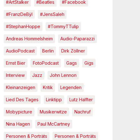
#ArtStalker
#Beatles
#Facebook
#FranzDeBÿl
#JensSaleh
#StephanHoppe
#TommyTTulip
Andreas Hommelsheim
Audio-Paparazzi
AudioPodcast
Berlin
Dirk Zöllner
Ernst Bier
FotoPodcast
Gags
Gigs
Interview
Jazz
John Lennon
Kleinanzeigen
Kritik
Legenden
Lied Des Tages
Linktipp
Lutz Halfter
Mobypicture
Musikerwitze
Nachruf
Nina Hagen
Paul McCartney
Personen & Porträts
Personen & Porträts