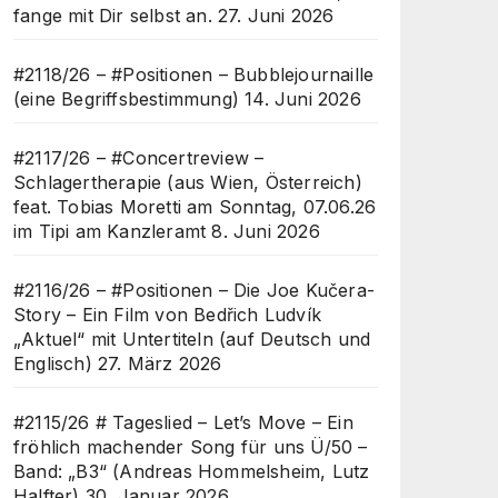
fange mit Dir selbst an.
27. Juni 2026
#2118/26 – #Positionen – Bubblejournaille
(eine Begriffsbestimmung)
14. Juni 2026
#2117/26 – #Concertreview –
Schlagertherapie (aus Wien, Österreich)
feat. Tobias Moretti am Sonntag, 07.06.26
im Tipi am Kanzleramt
8. Juni 2026
#2116/26 – #Positionen – Die Joe Kučera-
Story – Ein Film von Bedřich Ludvík
„Aktuel“ mit Untertiteln (auf Deutsch und
Englisch)
27. März 2026
#2115/26 # Tageslied – Let’s Move – Ein
fröhlich machender Song für uns Ü/50 –
Band: „B3“ (Andreas Hommelsheim, Lutz
Halfter)
30. Januar 2026