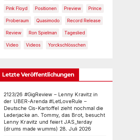
Pink Floyd
Positionen
Preview
Prince
Proberaum
Quasimodo
Record Release
Review
Ron Spielman
Tageslied
Video
Videos
Yorckschlösschen
Letzte Veröffentlichungen
2123/26 #GigReview – Lenny Kravitz in
der UBER-Arenda #LetLoveRule –
Deutsche Cis-Kartoffel zieht nochmal die
Lederjacke an. Tommy, das Brot, besucht
Lenny Kravitz und feiert JAS_terday
(drums made wumms)
28. Juli 2026