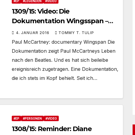
#EP
#LEGENDEN
#VIDEO
1309/15: Video: Die
Dokumentation Wingsspan –
Über das Leben nach den
4. JANUAR 2016
TOMMY T. TULIP
Beatles
Paul McCartney: documentary Wingspan Die
Dokumentation zeigt Paul McCartneys Leben
nach den Beatles. Und es hat sich beileibe
ereignisreich zugetragen. Eine Dokumentation,
die ich stets im Kopf behielt. Seit ich…
#EP
#PERSONEN
#VIDEO
1308/15: Reminder: Diane