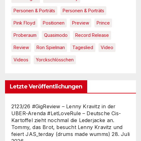
Personen & Porträts
Personen & Porträts
Pink Floyd
Positionen
Preview
Prince
Proberaum
Quasimodo
Record Release
Review
Ron Spielman
Tageslied
Video
Videos
Yorckschlösschen
Letzte Veröffentlichungen
2123/26 #GigReview – Lenny Kravitz in der
UBER-Arenda #LetLoveRule – Deutsche Cis-
Kartoffel zieht nochmal die Lederjacke an.
Tommy, das Brot, besucht Lenny Kravitz und
feiert JAS_terday (drums made wumms)
28. Juli
2026