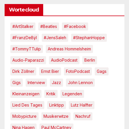
Wortecloud
#ArtStalker
#Beatles
#Facebook
#FranzDeBÿl
#JensSaleh
#StephanHoppe
#TommyTTulip
Andreas Hommelsheim
Audio-Paparazzi
AudioPodcast
Berlin
Dirk Zöllner
Ernst Bier
FotoPodcast
Gags
Gigs
Interview
Jazz
John Lennon
Kleinanzeigen
Kritik
Legenden
Lied Des Tages
Linktipp
Lutz Halfter
Mobypicture
Musikerwitze
Nachruf
Nina Hagen
Paul McCartney