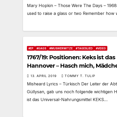
Mary Hopkin – Those Were The Days – 1968 
used to raise a glass or two Remember how
#EP
#GAGS
#MUSIKERWITZE
#TAGESLIED
#VIDEO
1767/19: Positionen: Keks ist da
Hannover – Hasch mich, Mädch
13. APRIL 2019
TOMMY T. TULIP
Misheard Lyrics – Türkisch Der Leiter der A
Güllysan, gab uns noch folgende wichtigen Hi
ist das Universal-Nahrungsmittel KEKS…