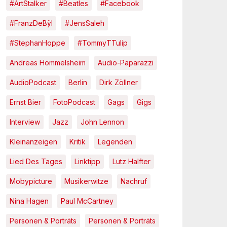
#ArtStalker
#Beatles
#Facebook
#FranzDeBÿl
#JensSaleh
#StephanHoppe
#TommyTTulip
Andreas Hommelsheim
Audio-Paparazzi
AudioPodcast
Berlin
Dirk Zöllner
Ernst Bier
FotoPodcast
Gags
Gigs
Interview
Jazz
John Lennon
Kleinanzeigen
Kritik
Legenden
Lied Des Tages
Linktipp
Lutz Halfter
Mobypicture
Musikerwitze
Nachruf
Nina Hagen
Paul McCartney
Personen & Porträts
Personen & Porträts