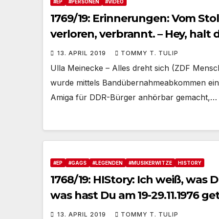
#EP
#PERSONEN
#VIDEO
1769/19: Erinnerungen: Vom Stolz
verloren, verbrannt. – Hey, halt d
13. APRIL 2019
TOMMY T. TULIP
Ulla Meinecke – Alles dreht sich (ZDF Mens
wurde mittels Bandübernahmeabkommen ein T
Amiga für DDR-Bürger anhörbar gemacht,…
#EP
#GAGS
#LEGENDEN
#MUSIKERWITZE
HISTORY
1768/19: HIStory: Ich weiß, was
was hast Du am 19-29.11.1976 g
13. APRIL 2019
TOMMY T. TULIP