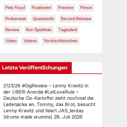
Pink Floyd
Positionen
Preview
Prince
Proberaum
Quasimodo
Record Release
Review
Ron Spielman
Tageslied
Video
Videos
Yorckschlösschen
Letzte Veröffentlichungen
2123/26 #GigReview – Lenny Kravitz in
der UBER-Arenda #LetLoveRule –
Deutsche Cis-Kartoffel zieht nochmal die
Lederjacke an. Tommy, das Brot, besucht
Lenny Kravitz und feiert JAS_terday
(drums made wumms)
28. Juli 2026