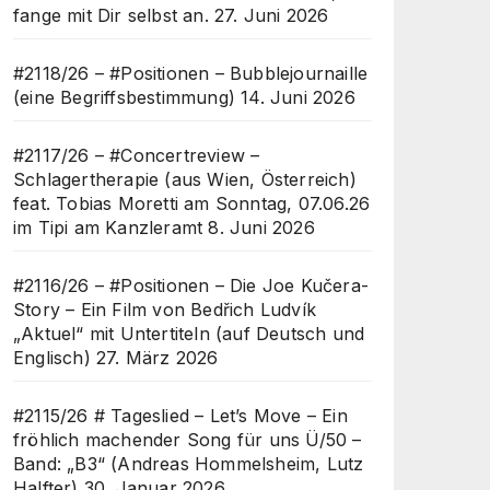
fange mit Dir selbst an.
27. Juni 2026
#2118/26 – #Positionen – Bubblejournaille
(eine Begriffsbestimmung)
14. Juni 2026
#2117/26 – #Concertreview –
Schlagertherapie (aus Wien, Österreich)
feat. Tobias Moretti am Sonntag, 07.06.26
im Tipi am Kanzleramt
8. Juni 2026
#2116/26 – #Positionen – Die Joe Kučera-
Story – Ein Film von Bedřich Ludvík
„Aktuel“ mit Untertiteln (auf Deutsch und
Englisch)
27. März 2026
#2115/26 # Tageslied – Let’s Move – Ein
fröhlich machender Song für uns Ü/50 –
Band: „B3“ (Andreas Hommelsheim, Lutz
Halfter)
30. Januar 2026