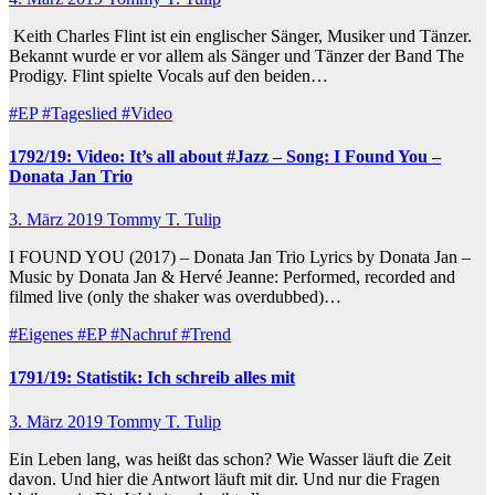
Keith Charles Flint ist ein englischer Sänger, Musiker und Tänzer.
Bekannt wurde er vor allem als Sänger und Tänzer der Band The
Prodigy. Flint spielte Vocals auf den beiden…
#EP
#Tageslied
#Video
1792/19: Video: It’s all about #Jazz – Song: I Found You –
Donata Jan Trio
3. März 2019
Tommy T. Tulip
I FOUND YOU (2017) – Donata Jan Trio Lyrics by Donata Jan –
Music by Donata Jan & Hervé Jeanne: Performed, recorded and
filmed live (only the shaker was overdubbed)…
#Eigenes
#EP
#Nachruf
#Trend
1791/19: Statistik: Ich schreib alles mit
3. März 2019
Tommy T. Tulip
Ein Leben lang, was heißt das schon? Wie Wasser läuft die Zeit
davon. Und hier die Antwort läuft mit dir. Und nur die Fragen