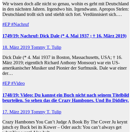
Wir wissen doch alle nicht so genau, wohin es geht mit Deutschland
in den nächsten Jahren. Irgendwo hin. Irgendwann. Apropos Stelen:
Deutschland trollt sich und stiehlt sich fort. Verdünnisiert sich.…
#EP
#Nachruf
1749/19: Nachruf: Dick Dale (* 4. Mai 1937 ; † 16. März 2019)
18. März 2019
Tommy T. Tulip
Dick Dale (* 4. Mai 1937 in Boston, Massachusetts, USA; † 16.
März 2019; eigentlich Richard Anthony Monsour) war ein US-
amerikanischer Musiker und Pionier der Surfmusik. Dale war einer
der…
#EP
#Video
1748/19: Video: Du kannst ein Buch nicht nach seinem Titelbild
beurteilen. So sehen das die Crazy Hambones. Und Bo Diddley.
17. März 2019
Tommy T. Tulip
Crazy Hambones You Can’t Judge A Book By The Cover Ju keynt
jutsch ey Buck bei its Kower – Oder auch: You can’t always get