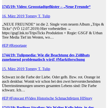
1745/19: Video: Grossstadtgeflüster – „Neue Freunde“
16. März 2019
Tommy T. Tulip
„NEUE FREUNDE“ ist die 2. Single vom neuem Album „Trips &
Ticks“ (VÖ 12.07.2019) Hier vorbestellen →
https://gsgf.lnk.to/TripsTicks Produktion + Regie: GSGF & Urban
Tree Media Tief im Westen, wo…
#EP
#Reportage
1744/19: Tulipmedia: Wie die Beachtung des Zöllibats
zunehmend problematisch wird! #Marktforschung
15. März 2019
Tommy T. Tulip
Schwarz ist die Farbe der Liebe. Oder gelb. Bzw. rot. Orange ist
auch denkbar. Womit wir schon bei den zwei hervorstechendsten
Übereinstimmungen unseres gesamten Lebens sind: Die Farbe
schwarz. Ich…
#EP
#Fotocast
#Video
Historische Schmachtfetzen
HIStory
1743/19: Berliner Straßen: Wo Walter Kollo lebte, in der