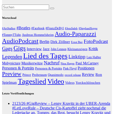
Wortecloud
#Beatles
#Facebook
#FranzDeBÿl
#ArtStalker
#JensSaleh
#StephanHoppe
Audio-Paparazzi
Andreas Hommelsheim
#TommyTTulip
AudioPodcast
FotoPodcast
Berlin
Dirk Zöllner
Ernst Bier
Gigs
Gags
Jazz
Kritik
Interview
John Lennon
Kleinanzeigen
Lied des Tages
Legenden
Linktipp
Lutz Halfter
Nachruf
Musikerwitze
Paul McCartney
Mobypicture
Nina Hagen
Positionen
Personen & Porträts
Personen & Porträts
Pink Floyd
Preview
Review
Ron
Prince
Proberaum
Quasimodo
record release
Tageslied
Video
Spielman
Yorckschlösschen
Videos
Letzte Veröffentlichungen
2123/26 #GigReview – Lenny Kravitz in der UBER-Arenda
#LetLoveRule – Deutsche Cis-Kartoffel zieht nochmal die
Lederjacke an. Tommy, das Brot, besucht Lenny Kravitz und