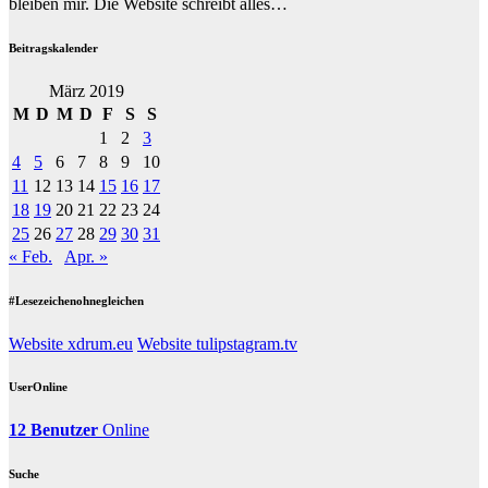
bleiben mir. Die Website schreibt alles…
Beitragskalender
März 2019
M
D
M
D
F
S
S
1
2
3
4
5
6
7
8
9
10
11
12
13
14
15
16
17
18
19
20
21
22
23
24
25
26
27
28
29
30
31
« Feb.
Apr. »
#Lesezeichenohnegleichen
Website xdrum.eu
Website tulipstagram.tv
UserOnline
12 Benutzer
Online
Suche