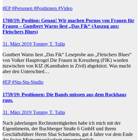
#EP
#Personen
#Positionen
#Video
1760/19: Position: Genau! Wir machen Pornos von Frauen für
Frauen – Guntbert Warns liest „Das Fik“ (Auszug aus:
Fleischers Blues)
31. März 2019
Tommy T. Tulip
Guntbert Warns liest „Das Fik“ Leseprobe aus „Fleischers Blues“
von Volker Hauptvogel Die Frauen in Kreuzberg (FIK) wurden
inzwischen von KIZ (Kannibalen in Zivil) abgekürzt. Was macht
aber den Unterschied…
#EP
#Stu-Stu-Studio
1759/19: Positionen: Die Bands müssen aus dem Rockhaus
raus.
31. März 2019
Tommy T. Tulip
Nach jahrelangen Rechtsstreitigkeiten habe ich mich mit der
Eigentümerin, der Buchberger Straße 6 GmbH und ihrem
Geschäftsführer Herrn Shai Scharfstein, gut 4 Jahre vor dem Ende
der festen Mietvertragslaufzeit einvernehmlich…