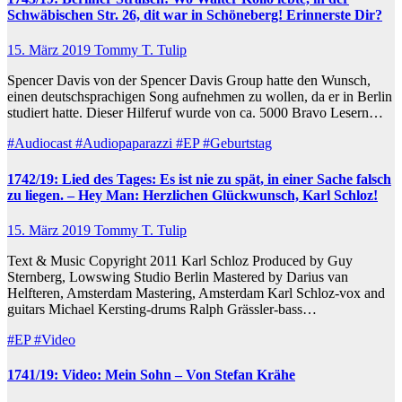
Schwäbischen Str. 26, dit war in Schöneberg! Erinnerste Dir?
15. März 2019
Tommy T. Tulip
Spencer Davis von der Spencer Davis Group hatte den Wunsch,
einen deutschsprachigen Song aufnehmen zu wollen, da er in Berlin
studiert hatte. Dieser Hilferuf wurde von ca. 5000 Bravo Lesern…
#Audiocast
#Audiopaparazzi
#EP
#Geburtstag
1742/19: Lied des Tages: Es ist nie zu spät, in einer Sache falsch
zu liegen. – Hey Man: Herzlichen Glückwunsch, Karl Schloz!
15. März 2019
Tommy T. Tulip
Text & Music Copyright 2011 Karl Schloz Produced by Guy
Sternberg, Lowswing Studio Berlin Mastered by Darius van
Helfteren, Amsterdam Mastering, Amsterdam Karl Schloz-vox and
guitars Michael Kersting-drums Ralph Grässler-bass…
#EP
#Video
1741/19: Video: Mein Sohn – Von Stefan Krähe