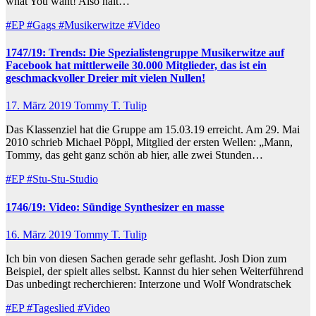
what You want! Also halt…
#EP
#Gags
#Musikerwitze
#Video
1747/19: Trends: Die Spezialistengruppe Musikerwitze auf
Facebook hat mittlerweile 30.000 Mitglieder, das ist ein
geschmackvoller Dreier mit vielen Nullen!
17. März 2019
Tommy T. Tulip
Das Klassenziel hat die Gruppe am 15.03.19 erreicht. Am 29. Mai
2010 schrieb Michael Pöppl, Mitglied der ersten Wellen: „Mann,
Tommy, das geht ganz schön ab hier, alle zwei Stunden…
#EP
#Stu-Stu-Studio
1746/19: Video: Sündige Synthesizer en masse
16. März 2019
Tommy T. Tulip
Ich bin von diesen Sachen gerade sehr geflasht. Josh Dion zum
Beispiel, der spielt alles selbst. Kannst du hier sehen Weiterführend
Das unbedingt recherchieren: Interzone und Wolf Wondratschek
#EP
#Tageslied
#Video