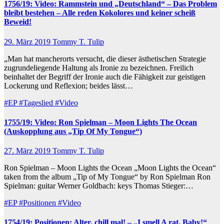
1756/19: Video: Rammstein und „Deutschland“ – Das Problem
bleibt bestehen – Alle reden Kokolores und keiner scheiß
Beweid!
29. März 2019
Tommy T. Tulip
„Man hat mancherorts versucht, die dieser ästhetischen Strategie
zugrundeliegende Haltung als Ironie zu bezeichnen. Freilich
beinhaltet der Begriff der Ironie auch die Fähigkeit zur geistigen
Lockerung und Reflexion; beides lässt…
#EP
#Tageslied
#Video
1755/19: Video: Ron Spielman – Moon Lights The Ocean
(Auskopplung aus „Tip Of My Tongue“)
27. März 2019
Tommy T. Tulip
Ron Spielman – Moon Lights the Ocean „Moon Lights the Ocean“
taken from the album „Tip of My Tongue“ by Ron Spielman Ron
Spielman: guitar Werner Goldbach: keys Thomas Stieger:…
#EP
#Positionen
#Video
1754/19: Positionen: Alter, chill mal! – „I smell A rat, Baby!“