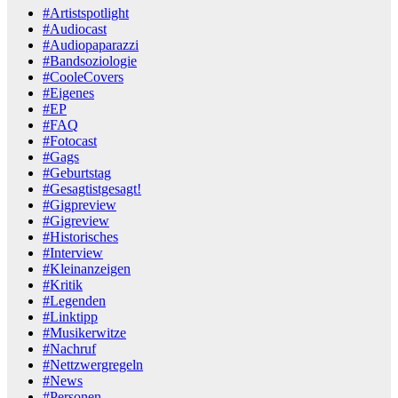
#Artistspotlight
#Audiocast
#Audiopaparazzi
#Bandsoziologie
#CooleCovers
#Eigenes
#EP
#FAQ
#Fotocast
#Gags
#Geburtstag
#Gesagtistgesagt!
#Gigpreview
#Gigreview
#Historisches
#Interview
#Kleinanzeigen
#Kritik
#Legenden
#Linktipp
#Musikerwitze
#Nachruf
#Nettzwergregeln
#News
#Personen