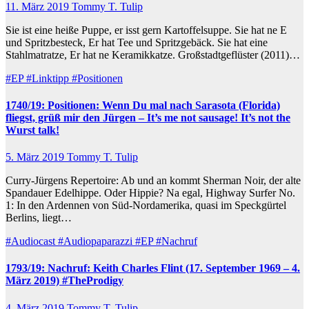
11. März 2019
Tommy T. Tulip
Sie ist eine heiße Puppe, er isst gern Kartoffelsuppe. Sie hat ne E
und Spritzbesteck, Er hat Tee und Spritzgebäck. Sie hat eine
Stahlmatratze, Er hat ne Keramikkatze. Großstadtgeflüster (2011)…
#EP
#Linktipp
#Positionen
1740/19: Positionen: Wenn Du mal nach Sarasota (Florida)
fliegst, grüß mir den Jürgen – It’s me not sausage! It’s not the
Wurst talk!
5. März 2019
Tommy T. Tulip
Curry-Jürgens Repertoire: Ab und an kommt Sherman Noir, der alte
Spandauer Edelhippe. Oder Hippie? Na egal, Highway Surfer No.
1: In den Ardennen von Süd-Nordamerika, quasi im Speckgürtel
Berlins, liegt…
#Audiocast
#Audiopaparazzi
#EP
#Nachruf
1793/19: Nachruf: Keith Charles Flint (17. September 1969 – 4.
März 2019) #TheProdigy
4. März 2019
Tommy T. Tulip