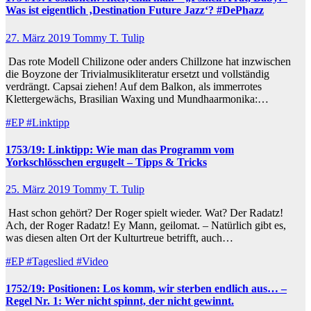
Was ist eigentlich ‚Destination Future Jazz‘? #DePhazz
27. März 2019
Tommy T. Tulip
Das rote Modell Chilizone oder anders Chillzone hat inzwischen
die Boyzone der Trivialmusikliteratur ersetzt und vollständig
verdrängt. Capsai ziehen! Auf dem Balkon, als immerrotes
Klettergewächs, Brasilian Waxing und Mundhaarmonika:…
#EP
#Linktipp
1753/19: Linktipp: Wie man das Programm vom
Yorkschlösschen ergugelt – Tipps & Tricks
25. März 2019
Tommy T. Tulip
Hast schon gehört? Der Roger spielt wieder. Wat? Der Radatz!
Ach, der Roger Radatz! Ey Mann, geilomat. – Natürlich gibt es,
was diesen alten Ort der Kulturtreue betrifft, auch…
#EP
#Tageslied
#Video
1752/19: Positionen: Los komm, wir sterben endlich aus… –
Regel Nr. 1: Wer nicht spinnt, der nicht gewinnt.