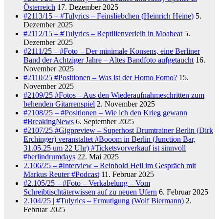
Österreich
17. Dezember 2025
#2113/15 – #Tulyrics – Feinsliebchen (Heinrich Heine)
5.
Dezember 2025
#2112/15 – #Tulyrics – Reptilienverleih in Moabeat
5.
Dezember 2025
#2111/25 – #Foto – Der minimale Konsens, eine Berliner
Band der Achtziger Jahre – Altes Bandfoto aufgetaucht
16.
November 2025
#2110/25 #Positionen – Was ist der Homo Fomo?
15.
November 2025
#2109/25 #Fotos – Aus den Wiederaufnahmeschritten zum
behenden Gitarrenspiel
2. November 2025
#2108/25 – #Positionen – Wie ich den Krieg gewann
#BreakingNews
6. September 2025
#2107/25 #Gigpreview – Superhost Drumtrainer Berlin (Dirk
Erchinger) veranstaltet #Booom in Berlin (Junction Bar,
31.05.25 um 22 Uhr) #Ticketsvorverkauf ist sinnvoll
#berlindrumdays
22. Mai 2025
2.106/25 – #Interview – Reinhold Heil im Gespräch mit
Markus Reuter #Podcast
11. Februar 2025
#2.105/25 – #Foto – Verkabelung – Vom
Schreibtischtäterwissen auf zu neuen Ufern
6. Februar 2025
2.104/25 | #Tulyrics – Ermutigung (Wolf Biermann)
2.
Februar 2025