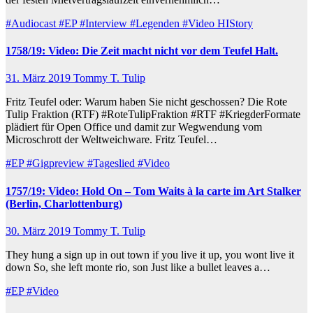
#Audiocast
#EP
#Interview
#Legenden
#Video
HIStory
1758/19: Video: Die Zeit macht nicht vor dem Teufel Halt.
31. März 2019
Tommy T. Tulip
Fritz Teufel oder: Warum haben Sie nicht geschossen? Die Rote
Tulip Fraktion (RTF) #RoteTulipFraktion #RTF #KriegderFormate
plädiert für Open Office und damit zur Wegwendung vom
Microschrott der Weltweichware. Fritz Teufel…
#EP
#Gigpreview
#Tageslied
#Video
1757/19: Video: Hold On – Tom Waits à la carte im Art Stalker
(Berlin, Charlottenburg)
30. März 2019
Tommy T. Tulip
They hung a sign up in out town if you live it up, you wont live it
down So, she left monte rio, son Just like a bullet leaves a…
#EP
#Video