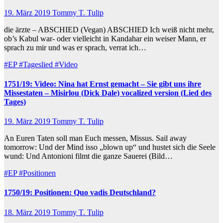
19. März 2019
Tommy T. Tulip
die ärzte – ABSCHIED (Vegan) ABSCHIED Ich weiß nicht mehr,
ob’s Kabul war- oder vielleicht in Kandahar ein weiser Mann, er
sprach zu mir und was er sprach, verrat ich…
#EP
#Tageslied
#Video
1751/19: Video: Nina hat Ernst gemacht – Sie gibt uns ihre
Missestaten – Misirlou (Dick Dale) vocalized version (Lied des
Tages)
19. März 2019
Tommy T. Tulip
An Euren Taten soll man Euch messen, Missus. Sail away
tomorrow: Und der Mind isso „blown up“ und hustet sich die Seele
wund: Und Antonioni filmt die ganze Sauerei (Bild…
#EP
#Positionen
1750/19: Positionen: Quo vadis Deutschland?
18. März 2019
Tommy T. Tulip