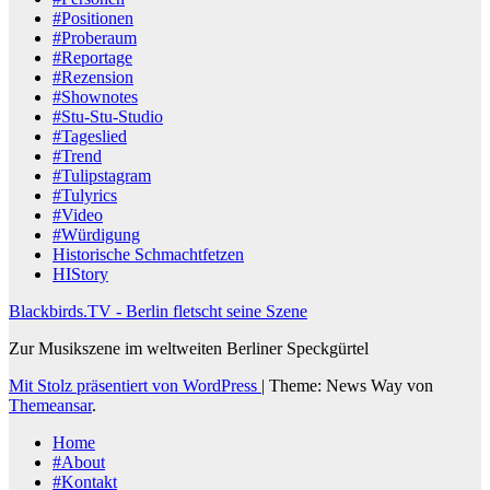
#Positionen
#Proberaum
#Reportage
#Rezension
#Shownotes
#Stu-Stu-Studio
#Tageslied
#Trend
#Tulipstagram
#Tulyrics
#Video
#Würdigung
Historische Schmachtfetzen
HIStory
Blackbirds.TV - Berlin fletscht seine Szene
Zur Musikszene im weltweiten Berliner Speckgürtel
Mit Stolz präsentiert von WordPress
|
Theme: News Way von
Themeansar
.
Home
#About
#Kontakt