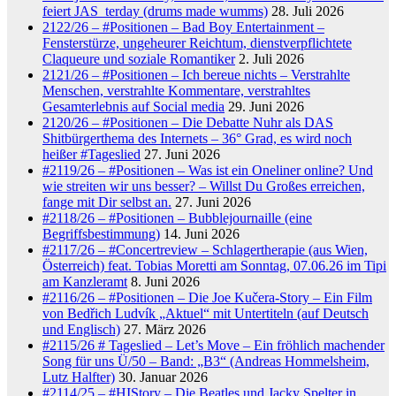
feiert JAS_terday (drums made wumms)
28. Juli 2026
2122/26 – #Positionen – Bad Boy Entertainment –
Fensterstürze, ungeheurer Reichtum, dienstverpflichtete
Claqueure und soziale Romantiker
2. Juli 2026
2121/26 – #Positionen – Ich bereue nichts – Verstrahlte
Menschen, verstrahlte Kommentare, verstrahltes
Gesamterlebnis auf Social media
29. Juni 2026
2120/26 – #Positionen – Die Debatte Nuhr als DAS
Shitbürgerthema des Internets – 36° Grad, es wird noch
heißer #Tageslied
27. Juni 2026
#2119/26 – #Positionen – Was ist ein Oneliner online? Und
wie streiten wir uns besser? – Willst Du Großes erreichen,
fange mit Dir selbst an.
27. Juni 2026
#2118/26 – #Positionen – Bubblejournaille (eine
Begriffsbestimmung)
14. Juni 2026
#2117/26 – #Concertreview – Schlagertherapie (aus Wien,
Österreich) feat. Tobias Moretti am Sonntag, 07.06.26 im Tipi
am Kanzleramt
8. Juni 2026
#2116/26 – #Positionen – Die Joe Kučera-Story – Ein Film
von Bedřich Ludvík „Aktuel“ mit Untertiteln (auf Deutsch
und Englisch)
27. März 2026
#2115/26 # Tageslied – Let’s Move – Ein fröhlich machender
Song für uns Ü/50 – Band: „B3“ (Andreas Hommelsheim,
Lutz Halfter)
30. Januar 2026
#2114/25 – #HIStory – Die Beatles und Jacky Spelter in