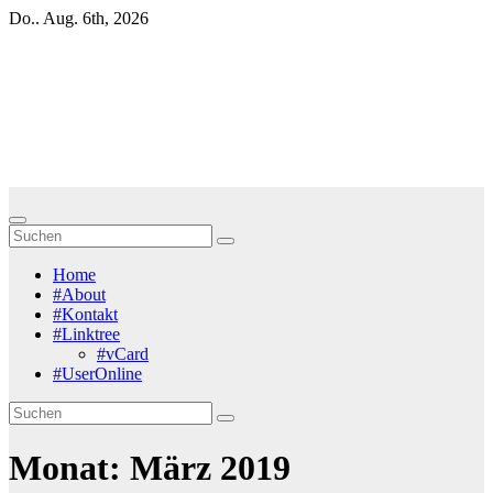
Zum
Do.. Aug. 6th, 2026
Inhalt
springen
Blackbirds.TV - Berlin
fletscht seine Szene
Zur Musikszene im weltweiten Berliner Speckgürtel
Home
#About
#Kontakt
#Linktree
#vCard
#UserOnline
Monat:
März 2019