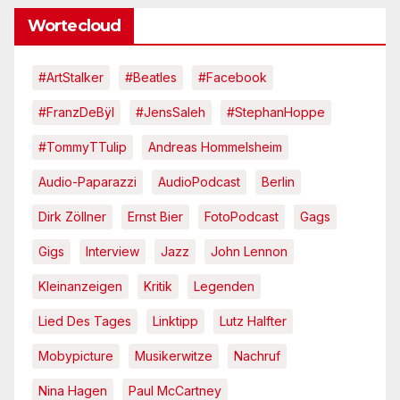
Wortecloud
#ArtStalker
#Beatles
#Facebook
#FranzDeBÿl
#JensSaleh
#StephanHoppe
#TommyTTulip
Andreas Hommelsheim
Audio-Paparazzi
AudioPodcast
Berlin
Dirk Zöllner
Ernst Bier
FotoPodcast
Gags
Gigs
Interview
Jazz
John Lennon
Kleinanzeigen
Kritik
Legenden
Lied Des Tages
Linktipp
Lutz Halfter
Mobypicture
Musikerwitze
Nachruf
Nina Hagen
Paul McCartney