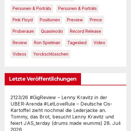
Personen & Porträts
Personen & Porträts
Pink Floyd
Positionen
Preview
Prince
Proberaum
Quasimodo
Record Release
Review
Ron Spielman
Tageslied
Video
Videos
Yorckschlösschen
Letzte Veröffentlichungen
2123/26 #GigReview – Lenny Kravitz in der
UBER-Arenda #LetLoveRule – Deutsche Cis-
Kartoffel zieht nochmal die Lederjacke an.
Tommy, das Brot, besucht Lenny Kravitz und
feiert JAS_terday (drums made wumms)
28. Juli
2026