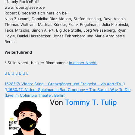
It’s only Rock’nRoll!
www.robertglaeser.de
Robert B bedankt sich herzlich bei:
Nino Zuunami, Dominika Diaz Alonso, Stefan Henning, Dave Anania,
Thomas Wolfram, Mathias Künder, Frank Engelmann, Julia Kielpinski,
Takis Mitsidis, Simon Allert, Big Joe Stolle, Jörg Weisselberg, Ryan
Hoyle, Daniel Hassbecker, Jonas Fehrenberg und Marie Antoinette
Berlin!
Weiterführend
* Stille Nacht, heiliger Bimmbamm:
In dieser Nacht
Beitragsnavigation
1628/17: Video: Sting – Grenzgänger und Freigeist – via #arteTV
1630/17: Video: Spielman in Bad Company – The Surest Way To Die
(Live im Columbia Theater, Berlin)
Von
Tommy T. Tulip