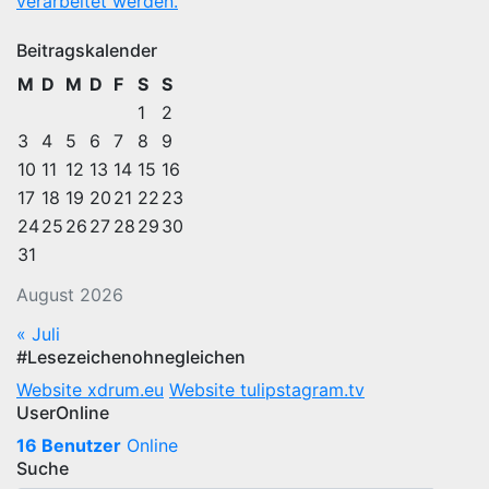
verarbeitet werden.
Beitragskalender
M
D
M
D
F
S
S
1
2
3
4
5
6
7
8
9
10
11
12
13
14
15
16
17
18
19
20
21
22
23
24
25
26
27
28
29
30
31
August 2026
« Juli
#Lesezeichenohnegleichen
Website xdrum.eu
Website tulipstagram.tv
UserOnline
16 Benutzer
Online
Suche