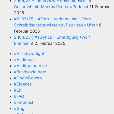
2.106/25 – #Interview – Reinhold Heil im
Gespräch mit Markus Reuter #Podcast
11. Februar
2025
#2.105/25 – #Foto – Verkabelung – Vom
Schreibtischtäterwissen auf zu neuen Ufern
6.
Februar 2025
2.104/25 | #Tulyrics – Ermutigung (Wolf
Biermann)
2. Februar 2025
#Artistspotlight
#Audiocast
#Audiopaparazzi
#Bandsoziologie
#CooleCovers
#Eigenes
#EP
#FAQ
#Fotocast
#Gags