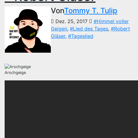
Von
Tommy T. Tulip
Dez. 25, 2017
#Himmel voller
Geigen
,
#Lied des Tages
,
#Robert
Gläser
,
#Tageslied
Arschgeige