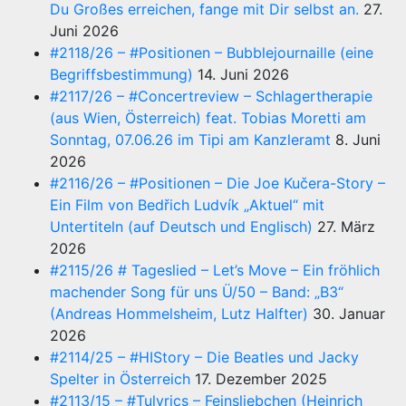
Du Großes erreichen, fange mit Dir selbst an.
27.
Juni 2026
#2118/26 – #Positionen – Bubblejournaille (eine
Begriffsbestimmung)
14. Juni 2026
#2117/26 – #Concertreview – Schlagertherapie
(aus Wien, Österreich) feat. Tobias Moretti am
Sonntag, 07.06.26 im Tipi am Kanzleramt
8. Juni
2026
#2116/26 – #Positionen – Die Joe Kučera-Story –
Ein Film von Bedřich Ludvík „Aktuel“ mit
Untertiteln (auf Deutsch und Englisch)
27. März
2026
#2115/26 # Tageslied – Let’s Move – Ein fröhlich
machender Song für uns Ü/50 – Band: „B3“
(Andreas Hommelsheim, Lutz Halfter)
30. Januar
2026
#2114/25 – #HIStory – Die Beatles und Jacky
Spelter in Österreich
17. Dezember 2025
#2113/15 – #Tulyrics – Feinsliebchen (Heinrich