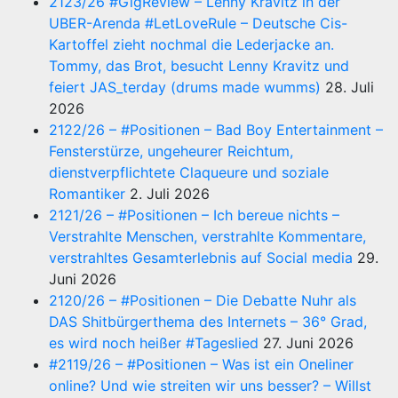
2123/26 #GigReview – Lenny Kravitz in der
UBER-Arenda #LetLoveRule – Deutsche Cis-
Kartoffel zieht nochmal die Lederjacke an.
Tommy, das Brot, besucht Lenny Kravitz und
feiert JAS_terday (drums made wumms)
28. Juli
2026
2122/26 – #Positionen – Bad Boy Entertainment –
Fensterstürze, ungeheurer Reichtum,
dienstverpflichtete Claqueure und soziale
Romantiker
2. Juli 2026
2121/26 – #Positionen – Ich bereue nichts –
Verstrahlte Menschen, verstrahlte Kommentare,
verstrahltes Gesamterlebnis auf Social media
29.
Juni 2026
2120/26 – #Positionen – Die Debatte Nuhr als
DAS Shitbürgerthema des Internets – 36° Grad,
es wird noch heißer #Tageslied
27. Juni 2026
#2119/26 – #Positionen – Was ist ein Oneliner
online? Und wie streiten wir uns besser? – Willst