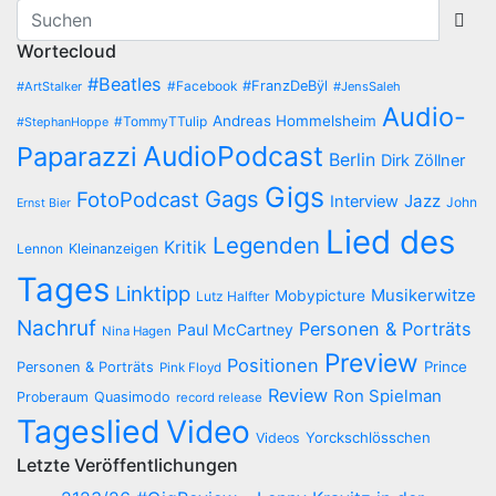
Wortecloud
#Beatles
#Facebook
#FranzDeBÿl
#ArtStalker
#JensSaleh
Audio-
Andreas Hommelsheim
#TommyTTulip
#StephanHoppe
AudioPodcast
Paparazzi
Berlin
Dirk Zöllner
Gigs
Gags
FotoPodcast
Jazz
Interview
John
Ernst Bier
Lied des
Legenden
Kritik
Lennon
Kleinanzeigen
Tages
Linktipp
Musikerwitze
Mobypicture
Lutz Halfter
Nachruf
Personen & Porträts
Paul McCartney
Nina Hagen
Preview
Positionen
Prince
Personen & Porträts
Pink Floyd
Review
Ron Spielman
Proberaum
Quasimodo
record release
Tageslied
Video
Yorckschlösschen
Videos
Letzte Veröffentlichungen