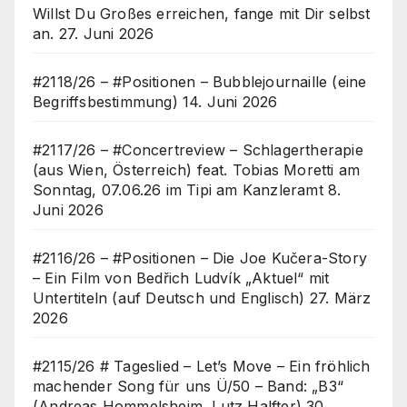
Willst Du Großes erreichen, fange mit Dir selbst
an.
27. Juni 2026
#2118/26 – #Positionen – Bubblejournaille (eine
Begriffsbestimmung)
14. Juni 2026
#2117/26 – #Concertreview – Schlagertherapie
(aus Wien, Österreich) feat. Tobias Moretti am
Sonntag, 07.06.26 im Tipi am Kanzleramt
8.
Juni 2026
#2116/26 – #Positionen – Die Joe Kučera-Story
– Ein Film von Bedřich Ludvík „Aktuel“ mit
Untertiteln (auf Deutsch und Englisch)
27. März
2026
#2115/26 # Tageslied – Let’s Move – Ein fröhlich
machender Song für uns Ü/50 – Band: „B3“
(Andreas Hommelsheim, Lutz Halfter)
30.