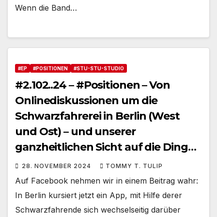
Wenn die Band…
#EP
#POSITIONEN
#STU-STU-STUDIO
#2.102..24 – #Positionen – Von
Onlinediskussionen um die
Schwarzfahrerei in Berlin (West
und Ost) – und unserer
ganzheitlichen Sicht auf die Dinge
#OpinionControl
28. NOVEMBER 2024
TOMMY T. TULIP
Auf Facebook nehmen wir in einem Beitrag wahr:
In Berlin kursiert jetzt ein App, mit Hilfe derer
Schwarzfahrende sich wechselseitig darüber