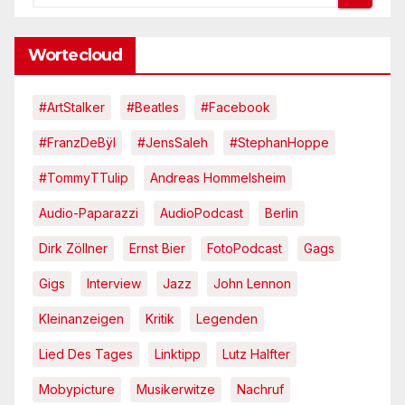
Wortecloud
#ArtStalker
#Beatles
#Facebook
#FranzDeBÿl
#JensSaleh
#StephanHoppe
#TommyTTulip
Andreas Hommelsheim
Audio-Paparazzi
AudioPodcast
Berlin
Dirk Zöllner
Ernst Bier
FotoPodcast
Gags
Gigs
Interview
Jazz
John Lennon
Kleinanzeigen
Kritik
Legenden
Lied Des Tages
Linktipp
Lutz Halfter
Mobypicture
Musikerwitze
Nachruf