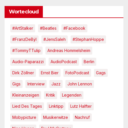
Wortecloud
#ArtStalker
#Beatles
#Facebook
#FranzDeBÿl
#JensSaleh
#StephanHoppe
#TommyTTulip
Andreas Hommelsheim
Audio-Paparazzi
AudioPodcast
Berlin
Dirk Zöllner
Ernst Bier
FotoPodcast
Gags
Gigs
Interview
Jazz
John Lennon
Kleinanzeigen
Kritik
Legenden
Lied Des Tages
Linktipp
Lutz Halfter
Mobypicture
Musikerwitze
Nachruf