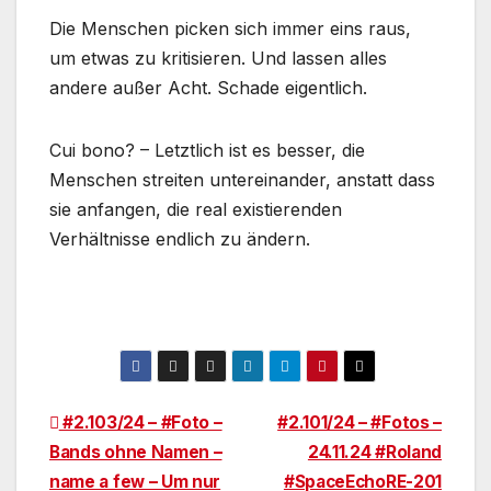
Die Menschen picken sich immer eins raus,
um etwas zu kritisieren. Und lassen alles
andere außer Acht. Schade eigentlich.
Cui bono? – Letztlich ist es besser, die
Menschen streiten untereinander, anstatt dass
sie anfangen, die real existierenden
Verhältnisse endlich zu ändern.
Beitragsnavigation
#2.103/24 – #Foto –
#2.101/24 – #Fotos –
Bands ohne Namen –
24.11.24 #Roland
name a few – Um nur
#SpaceEchoRE-201