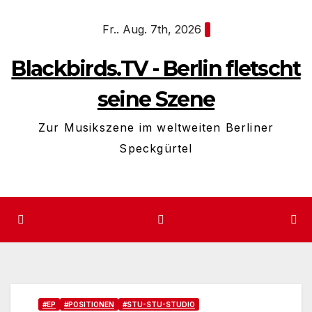
Zum
Fr.. Aug. 7th, 2026
Inhalt
springen
Blackbirds.TV - Berlin fletscht
seine Szene
Zur Musikszene im weltweiten Berliner
Speckgürtel
#EP
#POSITIONEN
#STU-STU-STUDIO