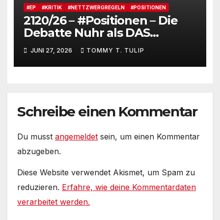
#EP
#KRITIK
#NETTZWERGREGELN
#POSITIONEN
2120/26 – #Positionen – Die
Debatte Nuhr als DAS
Shitbürgerthema des
JUNI 27, 2026
TOMMY T. TULIP
Internets – 36° Grad, es wird
noch heißer #Tageslied
Schreibe einen Kommentar
Du musst
angemeldet
sein, um einen Kommentar
abzugeben.
Diese Website verwendet Akismet, um Spam zu
reduzieren.
Erfahre, wie deine Kommentardaten
verarbeitet werden.