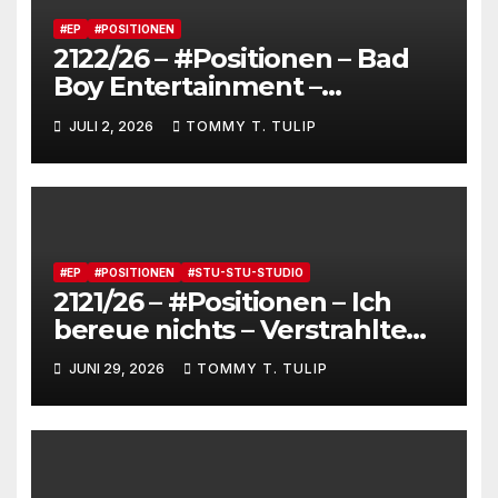
#EP
#POSITIONEN
2122/26 – #Positionen – Bad
Boy Entertainment –
Fensterstürze, ungeheurer
JULI 2, 2026
TOMMY T. TULIP
Reichtum,
dienstverpflichtete
Claqueure und soziale
Romantiker
#EP
#POSITIONEN
#STU-STU-STUDIO
2121/26 – #Positionen – Ich
bereue nichts – Verstrahlte
Menschen, verstrahlte
JUNI 29, 2026
TOMMY T. TULIP
Kommentare, verstrahltes
Gesamterlebnis auf Social
media