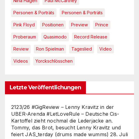
Nina Hagen
Paul McCartney
Personen & Porträts
Personen & Porträts
Pink Floyd
Positionen
Preview
Prince
Proberaum
Quasimodo
Record Release
Review
Ron Spielman
Tageslied
Video
Videos
Yorckschlösschen
Letzte Veröffentlichungen
2123/26 #GigReview – Lenny Kravitz in der
UBER-Arenda #LetLoveRule – Deutsche Cis-
Kartoffel zieht nochmal die Lederjacke an.
Tommy, das Brot, besucht Lenny Kravitz und
feiert JAS_terday (drums made wumms)
28. Juli