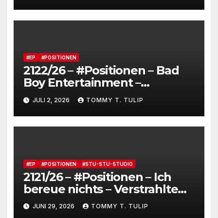
Kartoffel zieht nochmal die
Lederjacke an. Tommy, das
Brot, besucht Lenny Kravitz
und feiert JAS_terday (drums
made wumms)
#EP
#POSITIONEN
2122/26 – #Positionen – Bad
Boy Entertainment –
Fensterstürze, ungeheurer
JULI 2, 2026
TOMMY T. TULIP
Reichtum,
dienstverpflichtete
Claqueure und soziale
Romantiker
#EP
#POSITIONEN
#STU-STU-STUDIO
2121/26 – #Positionen – Ich
bereue nichts – Verstrahlte
Menschen, verstrahlte
JUNI 29, 2026
TOMMY T. TULIP
Kommentare, verstrahltes