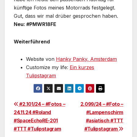
künftige Fotos meines Motorrads festgelegt.
Gut, dass wir mal drüber gesprochen haben.
Neu: #PMWR18FE
Weiterführend
Website von
Hanky Panky, Amsterdam
Customize my life:
Ein kurzes
Tulipstagram
Beitragsnavigation
#2.101/24 – #Fotos –
2.099/24 – #Foto –
24.11.24 #Roland
#Lampenschirm
#SpaceEchoRE-201
#asiatisch #TTT
#TTT #Tulipstagram
#Tulipstagram