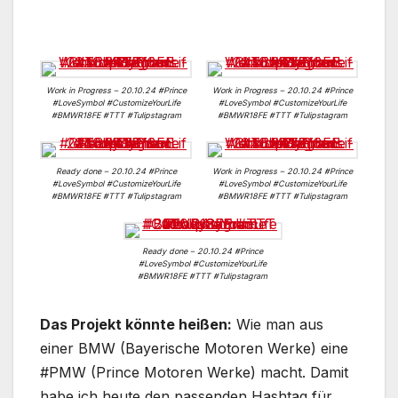
Work in Progress – 20.10.24 #Prince
Work in Progress – 20.10.24 #Prince
#LoveSymbol #CustomizeYourLife
#LoveSymbol #CustomizeYourLife
#BMWR18FE #TTT #Tulipstagram
#BMWR18FE #TTT #Tulipstagram
Ready done – 20.10.24 #Prince
Work in Progress – 20.10.24 #Prince
#LoveSymbol #CustomizeYourLife
#LoveSymbol #CustomizeYourLife
#BMWR18FE #TTT #Tulipstagram
#BMWR18FE #TTT #Tulipstagram
Ready done – 20.10.24 #Prince
#LoveSymbol #CustomizeYourLife
#BMWR18FE #TTT #Tulipstagram
Das Projekt könnte heißen:
Wie man aus
einer BMW (Bayerische Motoren Werke) eine
#PMW (Prince Motoren Werke) macht. Damit
habe ich heute den passenden Hashtag für