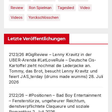
Review
Ron Spielman
Tageslied
Video
Videos
Yorckschlösschen
Letzte Veröffentlichungen
2123/26 #GigReview – Lenny Kravitz in der
UBER-Arenda #LetLoveRule – Deutsche Cis-
Kartoffel zieht nochmal die Lederjacke an.
Tommy, das Brot, besucht Lenny Kravitz und
feiert JAS_terday (drums made wumms)
28. Juli
2026
2122/26 – #Positionen – Bad Boy Entertainment
– Fensterstürze, ungeheurer Reichtum,
dienstverpflichtete Claqueure und soziale
Romantiker
2. Juli 2026