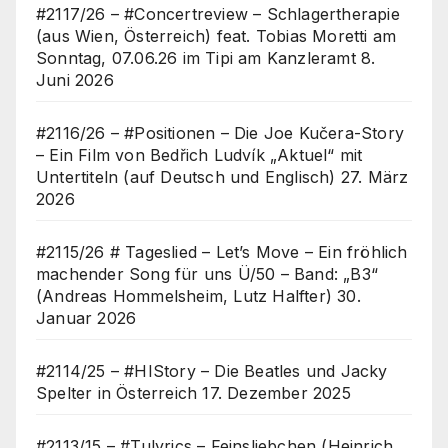
#2117/26 – #Concertreview – Schlagertherapie
(aus Wien, Österreich) feat. Tobias Moretti am
Sonntag, 07.06.26 im Tipi am Kanzleramt
8.
Juni 2026
#2116/26 – #Positionen – Die Joe Kučera-Story
– Ein Film von Bedřich Ludvík „Aktuel“ mit
Untertiteln (auf Deutsch und Englisch)
27. März
2026
#2115/26 # Tageslied – Let’s Move – Ein fröhlich
machender Song für uns Ü/50 – Band: „B3“
(Andreas Hommelsheim, Lutz Halfter)
30.
Januar 2026
#2114/25 – #HIStory – Die Beatles und Jacky
Spelter in Österreich
17. Dezember 2025
#2113/15 – #Tulyrics – Feinsliebchen (Heinrich