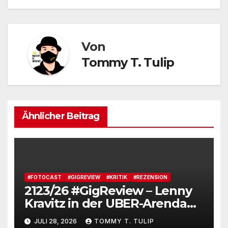
Von
Tommy T. Tulip
Ähnlicher Beitrag
#FOTOCAST
#GIGREVIEW
#KRITIK
#REZENSION
2123/26 #GigReview – Lenny
Kravitz in der UBER-Arenda
#LetLoveRule – Deutsche Cis-
JULI 28, 2026
TOMMY T. TULIP