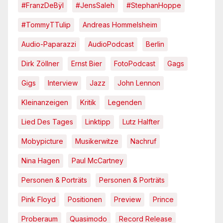
#FranzDeBÿl
#JensSaleh
#StephanHoppe
#TommyTTulip
Andreas Hommelsheim
Audio-Paparazzi
AudioPodcast
Berlin
Dirk Zöllner
Ernst Bier
FotoPodcast
Gags
Gigs
Interview
Jazz
John Lennon
Kleinanzeigen
Kritik
Legenden
Lied Des Tages
Linktipp
Lutz Halfter
Mobypicture
Musikerwitze
Nachruf
Nina Hagen
Paul McCartney
Personen & Porträts
Personen & Porträts
Pink Floyd
Positionen
Preview
Prince
Proberaum
Quasimodo
Record Release