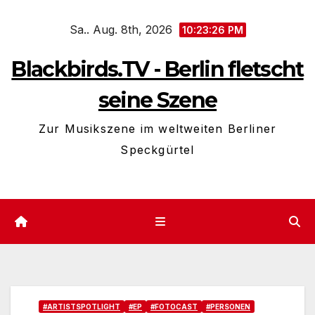
Zum
Sa.. Aug. 8th, 2026
Inhalt
10:23:28 PM
springen
Blackbirds.TV - Berlin fletscht
seine Szene
Zur Musikszene im weltweiten Berliner
Speckgürtel
#ARTISTSPOTLIGHT
#EP
#FOTOCAST
#PERSONEN