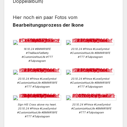
Doppelalbum)
Hier noch ein paar Fotos vom
Bearbeitungsprozess der Ikone
18.10.24 #BMWR18FE
20.10.24 #Prince #LoveSymbol
#TheBlackFatBetty
#CustomizeYourLife #BMWR18FE
#CustomizeYourLife #TTT
#TTT #Tulipstagram
#Tulipstagram
20.10.24 #Prince #LoveSymbol
20.10.24 #Prince #LoveSymbol
#CustomizeYourLife #BMWR18FE
#CustomizeYourLife #BMWR18FE
#TTT #Tulipstagram
#TTT #Tulipstagram
Sign HIS Cross above my heart.
20.10.24 #Prince #LoveSymbol
20.10.24 #Prince #LoveSymbol
#CustomizeYourLife #BMWR18FE
#CustomizeYourLife #BMWR18FE
#TTT #Tulipstagram
#TTT #Tulipstagram