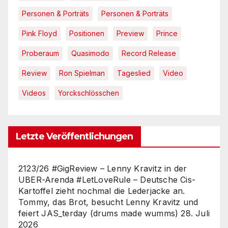
Personen & Porträts
Personen & Porträts
Pink Floyd
Positionen
Preview
Prince
Proberaum
Quasimodo
Record Release
Review
Ron Spielman
Tageslied
Video
Videos
Yorckschlösschen
Letzte Veröffentlichungen
2123/26 #GigReview – Lenny Kravitz in der
UBER-Arenda #LetLoveRule – Deutsche Cis-
Kartoffel zieht nochmal die Lederjacke an.
Tommy, das Brot, besucht Lenny Kravitz und
feiert JAS_terday (drums made wumms)
28. Juli
2026