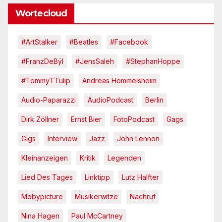
Wortecloud
#ArtStalker
#Beatles
#Facebook
#FranzDeBÿl
#JensSaleh
#StephanHoppe
#TommyTTulip
Andreas Hommelsheim
Audio-Paparazzi
AudioPodcast
Berlin
Dirk Zöllner
Ernst Bier
FotoPodcast
Gags
Gigs
Interview
Jazz
John Lennon
Kleinanzeigen
Kritik
Legenden
Lied Des Tages
Linktipp
Lutz Halfter
Mobypicture
Musikerwitze
Nachruf
Nina Hagen
Paul McCartney