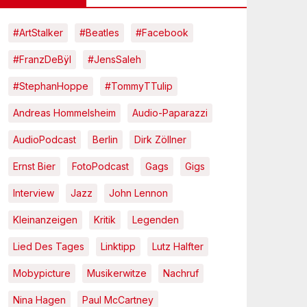
#ArtStalker
#Beatles
#Facebook
#FranzDeBÿl
#JensSaleh
#StephanHoppe
#TommyTTulip
Andreas Hommelsheim
Audio-Paparazzi
AudioPodcast
Berlin
Dirk Zöllner
Ernst Bier
FotoPodcast
Gags
Gigs
Interview
Jazz
John Lennon
Kleinanzeigen
Kritik
Legenden
Lied Des Tages
Linktipp
Lutz Halfter
Mobypicture
Musikerwitze
Nachruf
Nina Hagen
Paul McCartney