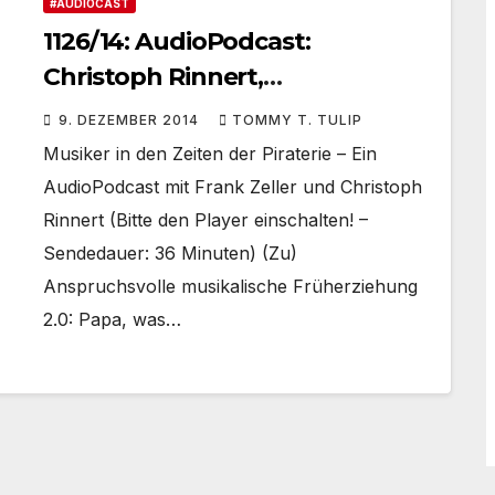
#AUDIOCAST
1126/14: AudioPodcast:
Christoph Rinnert,
Nähkästchen-Talk und das
9. DEZEMBER 2014
TOMMY T. TULIP
‚Auge des Tigers‘: Wovon leben
Musiker in den Zeiten der Piraterie – Ein
Musiker heute? #Erfahrungen
AudioPodcast mit Frank Zeller und Christoph
Rinnert (Bitte den Player einschalten! –
Sendedauer: 36 Minuten) (Zu)
Anspruchsvolle musikalische Früherziehung
2.0: Papa, was…