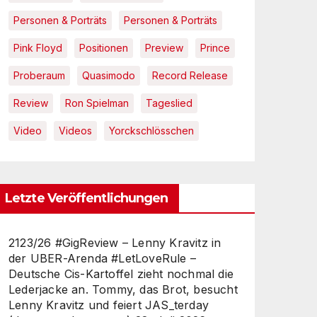
Personen & Porträts
Personen & Porträts
Pink Floyd
Positionen
Preview
Prince
Proberaum
Quasimodo
Record Release
Review
Ron Spielman
Tageslied
Video
Videos
Yorckschlösschen
Letzte Veröffentlichungen
2123/26 #GigReview – Lenny Kravitz in
der UBER-Arenda #LetLoveRule –
Deutsche Cis-Kartoffel zieht nochmal die
Lederjacke an. Tommy, das Brot, besucht
Lenny Kravitz und feiert JAS_terday