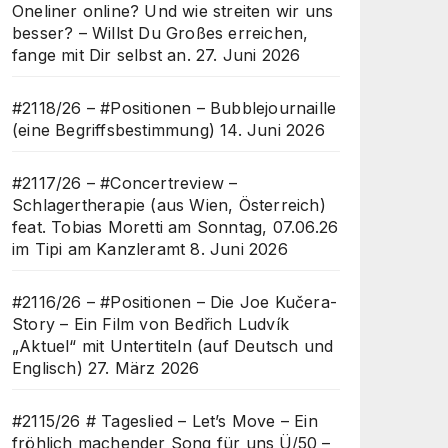
Oneliner online? Und wie streiten wir uns
besser? – Willst Du Großes erreichen,
fange mit Dir selbst an.
27. Juni 2026
#2118/26 – #Positionen – Bubblejournaille
(eine Begriffsbestimmung)
14. Juni 2026
#2117/26 – #Concertreview –
Schlagertherapie (aus Wien, Österreich)
feat. Tobias Moretti am Sonntag, 07.06.26
im Tipi am Kanzleramt
8. Juni 2026
#2116/26 – #Positionen – Die Joe Kučera-
Story – Ein Film von Bedřich Ludvík
„Aktuel“ mit Untertiteln (auf Deutsch und
Englisch)
27. März 2026
#2115/26 # Tageslied – Let’s Move – Ein
fröhlich machender Song für uns Ü/50 –