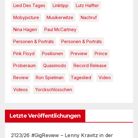
Lied Des Tages
Linktipp
Lutz Halfter
Mobypicture
Musikerwitze
Nachruf
Nina Hagen
Paul McCartney
Personen & Porträts
Personen & Porträts
Pink Floyd
Positionen
Preview
Prince
Proberaum
Quasimodo
Record Release
Review
Ron Spielman
Tageslied
Video
Videos
Yorckschlösschen
Letzte Veröffentlichungen
2123/26 #GigReview – Lenny Kravitz in der