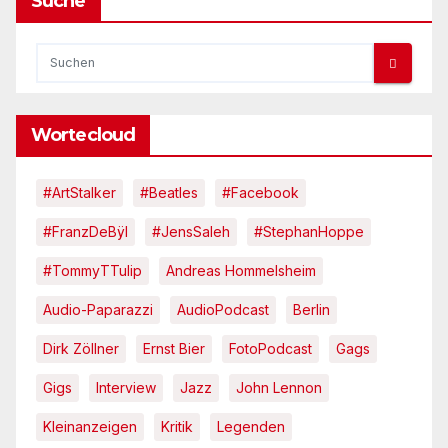
Suche
Wortecloud
#ArtStalker
#Beatles
#Facebook
#FranzDeBÿl
#JensSaleh
#StephanHoppe
#TommyTTulip
Andreas Hommelsheim
Audio-Paparazzi
AudioPodcast
Berlin
Dirk Zöllner
Ernst Bier
FotoPodcast
Gags
Gigs
Interview
Jazz
John Lennon
Kleinanzeigen
Kritik
Legenden