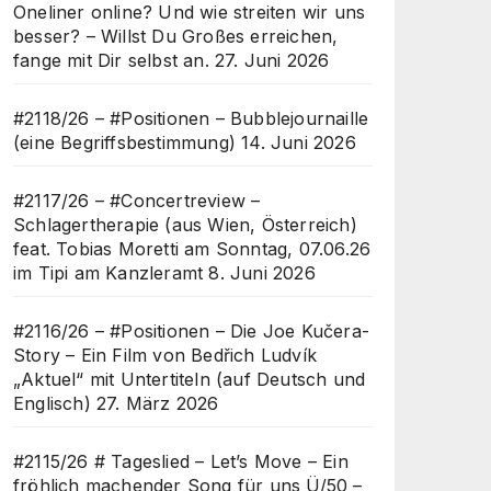
Oneliner online? Und wie streiten wir uns
besser? – Willst Du Großes erreichen,
fange mit Dir selbst an.
27. Juni 2026
#2118/26 – #Positionen – Bubblejournaille
(eine Begriffsbestimmung)
14. Juni 2026
#2117/26 – #Concertreview –
Schlagertherapie (aus Wien, Österreich)
feat. Tobias Moretti am Sonntag, 07.06.26
im Tipi am Kanzleramt
8. Juni 2026
#2116/26 – #Positionen – Die Joe Kučera-
Story – Ein Film von Bedřich Ludvík
„Aktuel“ mit Untertiteln (auf Deutsch und
Englisch)
27. März 2026
#2115/26 # Tageslied – Let’s Move – Ein
fröhlich machender Song für uns Ü/50 –