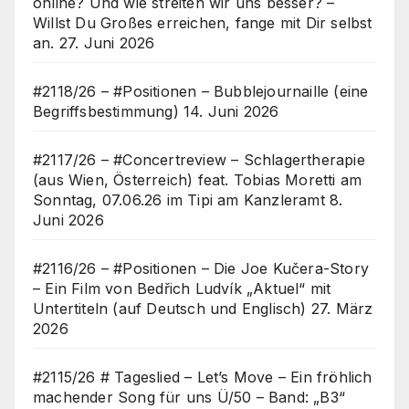
online? Und wie streiten wir uns besser? –
Willst Du Großes erreichen, fange mit Dir selbst
an.
27. Juni 2026
#2118/26 – #Positionen – Bubblejournaille (eine
Begriffsbestimmung)
14. Juni 2026
#2117/26 – #Concertreview – Schlagertherapie
(aus Wien, Österreich) feat. Tobias Moretti am
Sonntag, 07.06.26 im Tipi am Kanzleramt
8.
Juni 2026
#2116/26 – #Positionen – Die Joe Kučera-Story
– Ein Film von Bedřich Ludvík „Aktuel“ mit
Untertiteln (auf Deutsch und Englisch)
27. März
2026
#2115/26 # Tageslied – Let’s Move – Ein fröhlich
machender Song für uns Ü/50 – Band: „B3“