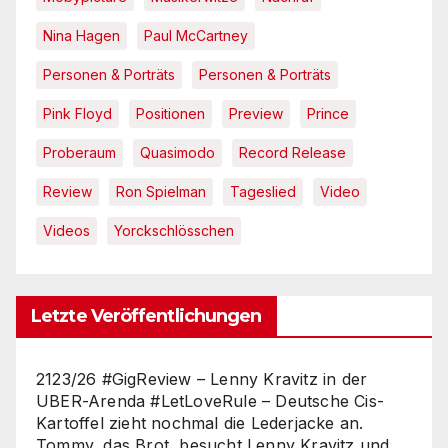
Nina Hagen
Paul McCartney
Personen & Porträts
Personen & Porträts
Pink Floyd
Positionen
Preview
Prince
Proberaum
Quasimodo
Record Release
Review
Ron Spielman
Tageslied
Video
Videos
Yorckschlösschen
Letzte Veröffentlichungen
2123/26 #GigReview – Lenny Kravitz in der
UBER-Arenda #LetLoveRule – Deutsche Cis-
Kartoffel zieht nochmal die Lederjacke an.
Tommy, das Brot, besucht Lenny Kravitz und