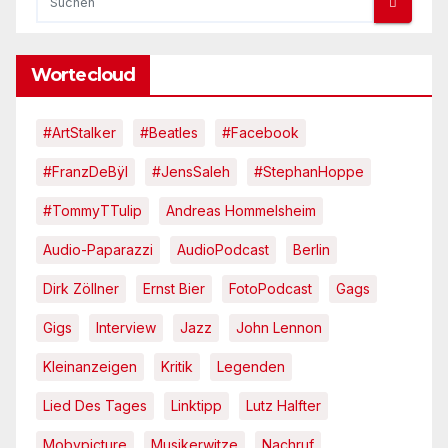
Wortecloud
#ArtStalker
#Beatles
#Facebook
#FranzDeBÿl
#JensSaleh
#StephanHoppe
#TommyTTulip
Andreas Hommelsheim
Audio-Paparazzi
AudioPodcast
Berlin
Dirk Zöllner
Ernst Bier
FotoPodcast
Gags
Gigs
Interview
Jazz
John Lennon
Kleinanzeigen
Kritik
Legenden
Lied Des Tages
Linktipp
Lutz Halfter
Mobypicture
Musikerwitze
Nachruf