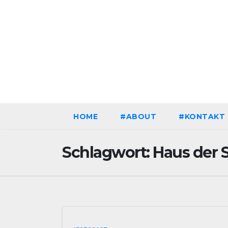
Zum
Inhalt
springen
Fr.. Aug. 7th, 2026
HOME
#ABOUT
#KONTAKT
Schlagwort:
Haus der 