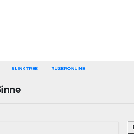
Blackbirds.TV - Berlin
fletscht seine Szene
Zur Musikszene im weltweiten Berliner
Speckgürtel
#LINKTREE
#USERONLINE
Sinne