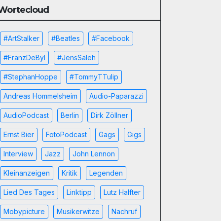
Wortecloud
#ArtStalker
#Beatles
#Facebook
#FranzDeBÿl
#JensSaleh
#StephanHoppe
#TommyTTulip
Andreas Hommelsheim
Audio-Paparazzi
AudioPodcast
Berlin
Dirk Zöllner
Ernst Bier
FotoPodcast
Gags
Gigs
Interview
Jazz
John Lennon
Kleinanzeigen
Kritik
Legenden
Lied Des Tages
Linktipp
Lutz Halfter
Mobypicture
Musikerwitze
Nachruf