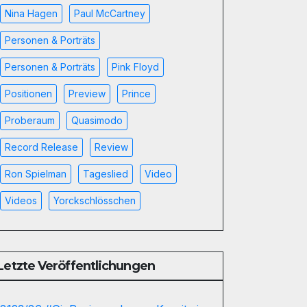
Nina Hagen
Paul McCartney
Personen & Porträts
Personen & Porträts
Pink Floyd
Positionen
Preview
Prince
Proberaum
Quasimodo
Record Release
Review
Ron Spielman
Tageslied
Video
Videos
Yorckschlösschen
Letzte Veröffentlichungen