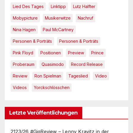
Lied Des Tages
Linktipp
Lutz Halfter
Mobypicture
Musikerwitze
Nachruf
Nina Hagen
Paul McCartney
Personen & Porträts
Personen & Porträts
Pink Floyd
Positionen
Preview
Prince
Proberaum
Quasimodo
Record Release
Review
Ron Spielman
Tageslied
Video
Videos
Yorckschlösschen
Letzte Veröffentlichungen
2123/26 #GigReview – Lenny Kravitz in der