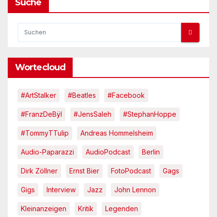
Suche
Wortecloud
#ArtStalker
#Beatles
#Facebook
#FranzDeBÿl
#JensSaleh
#StephanHoppe
#TommyTTulip
Andreas Hommelsheim
Audio-Paparazzi
AudioPodcast
Berlin
Dirk Zöllner
Ernst Bier
FotoPodcast
Gags
Gigs
Interview
Jazz
John Lennon
Kleinanzeigen
Kritik
Legenden