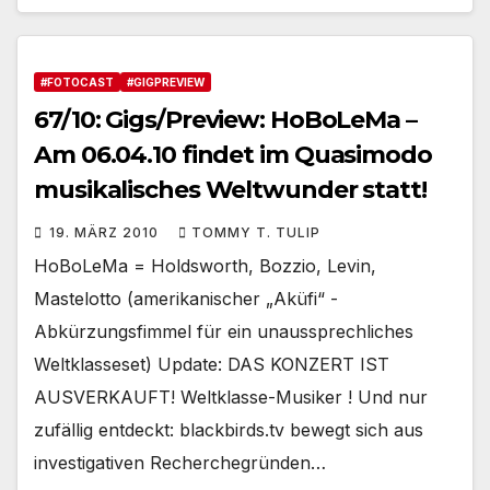
#FOTOCAST
#GIGPREVIEW
67/10: Gigs/Preview: HoBoLeMa –
Am 06.04.10 findet im Quasimodo
musikalisches Weltwunder statt!
19. MÄRZ 2010
TOMMY T. TULIP
HoBoLeMa = Holdsworth, Bozzio, Levin,
Mastelotto (amerikanischer „Aküfi“ -
Abkürzungsfimmel für ein unaussprechliches
Weltklasseset) Update: DAS KONZERT IST
AUSVERKAUFT! Weltklasse-Musiker ! Und nur
zufällig entdeckt: blackbirds.tv bewegt sich aus
investigativen Recherchegründen…