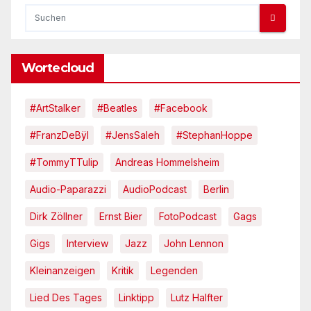
Wortecloud
#ArtStalker
#Beatles
#Facebook
#FranzDeBÿl
#JensSaleh
#StephanHoppe
#TommyTTulip
Andreas Hommelsheim
Audio-Paparazzi
AudioPodcast
Berlin
Dirk Zöllner
Ernst Bier
FotoPodcast
Gags
Gigs
Interview
Jazz
John Lennon
Kleinanzeigen
Kritik
Legenden
Lied Des Tages
Linktipp
Lutz Halfter