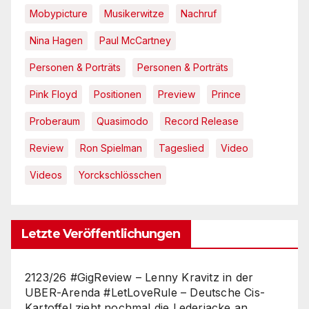
Mobypicture
Musikerwitze
Nachruf
Nina Hagen
Paul McCartney
Personen & Porträts
Personen & Porträts
Pink Floyd
Positionen
Preview
Prince
Proberaum
Quasimodo
Record Release
Review
Ron Spielman
Tageslied
Video
Videos
Yorckschlösschen
Letzte Veröffentlichungen
2123/26 #GigReview – Lenny Kravitz in der
UBER-Arenda #LetLoveRule – Deutsche Cis-
Kartoffel zieht nochmal die Lederjacke an.