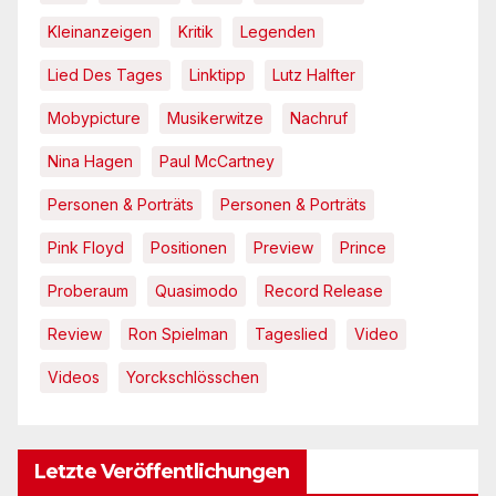
Kleinanzeigen
Kritik
Legenden
Lied Des Tages
Linktipp
Lutz Halfter
Mobypicture
Musikerwitze
Nachruf
Nina Hagen
Paul McCartney
Personen & Porträts
Personen & Porträts
Pink Floyd
Positionen
Preview
Prince
Proberaum
Quasimodo
Record Release
Review
Ron Spielman
Tageslied
Video
Videos
Yorckschlösschen
Letzte Veröffentlichungen