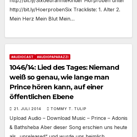
http://bit.ly/SixGebrannteKinder Hörproben unter
http://bit.ly/HoerprobenSix Trackliste: 1. Alter 2.
Mein Herz Mein Blut Mein…
#AUDIOCAST
#AUDIOPAPARAZZI
1046/14: Lied des Tages: Niemand
weiß so genau, wie lange man
Prince hören kann, auf einer
öffentlichen Ebene
21. JULI 2014
TOMMY T. TULIP
Upload Audio – Download Music – Prince – Adonis
& Bathsheba Aber dieser Song erschien uns heute
als „unreleased“ und wurde uns heimlich