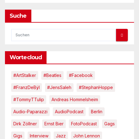
Suche
Wortecloud
#ArtStalker
#Beatles
#Facebook
#FranzDeBÿl
#JensSaleh
#StephanHoppe
#TommyTTulip
Andreas Hommelsheim
Audio-Paparazzi
AudioPodcast
Berlin
Dirk Zöllner
Ernst Bier
FotoPodcast
Gags
Gigs
Interview
Jazz
John Lennon