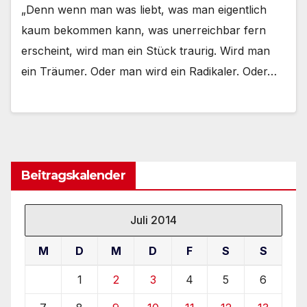
„Denn wenn man was liebt, was man eigentlich
kaum bekommen kann, was unerreichbar fern
erscheint, wird man ein Stück traurig. Wird man
ein Träumer. Oder man wird ein Radikaler. Oder…
Beitragskalender
Juli 2014
M
D
M
D
F
S
S
1
2
3
4
5
6