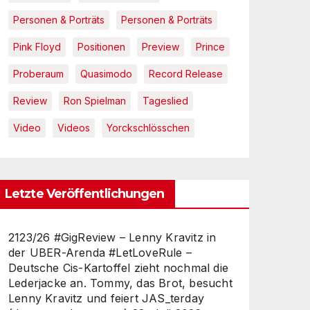
Personen & Porträts
Personen & Porträts
Pink Floyd
Positionen
Preview
Prince
Proberaum
Quasimodo
Record Release
Review
Ron Spielman
Tageslied
Video
Videos
Yorckschlösschen
Letzte Veröffentlichungen
2123/26 #GigReview – Lenny Kravitz in
der UBER-Arenda #LetLoveRule –
Deutsche Cis-Kartoffel zieht nochmal die
Lederjacke an. Tommy, das Brot, besucht
Lenny Kravitz und feiert JAS_terday