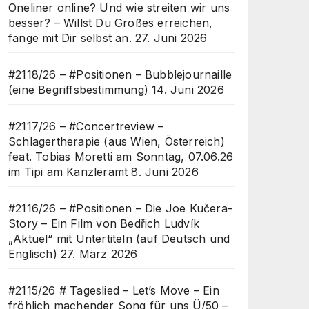
Oneliner online? Und wie streiten wir uns
besser? – Willst Du Großes erreichen,
fange mit Dir selbst an.
27. Juni 2026
#2118/26 – #Positionen – Bubblejournaille
(eine Begriffsbestimmung)
14. Juni 2026
#2117/26 – #Concertreview –
Schlagertherapie (aus Wien, Österreich)
feat. Tobias Moretti am Sonntag, 07.06.26
im Tipi am Kanzleramt
8. Juni 2026
#2116/26 – #Positionen – Die Joe Kučera-
Story – Ein Film von Bedřich Ludvík
„Aktuel“ mit Untertiteln (auf Deutsch und
Englisch)
27. März 2026
#2115/26 # Tageslied – Let’s Move – Ein
fröhlich machender Song für uns Ü/50 –