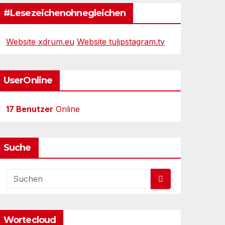
#Lesezeichenohnegleichen
Website xdrum.eu
Website tulipstagram.tv
UserOnline
17 Benutzer
Online
Suche
Wortecloud