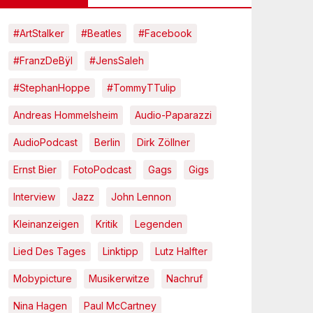
#ArtStalker
#Beatles
#Facebook
#FranzDeBÿl
#JensSaleh
#StephanHoppe
#TommyTTulip
Andreas Hommelsheim
Audio-Paparazzi
AudioPodcast
Berlin
Dirk Zöllner
Ernst Bier
FotoPodcast
Gags
Gigs
Interview
Jazz
John Lennon
Kleinanzeigen
Kritik
Legenden
Lied Des Tages
Linktipp
Lutz Halfter
Mobypicture
Musikerwitze
Nachruf
Nina Hagen
Paul McCartney